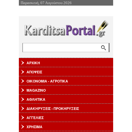
Παρασκευή, 07 Αυγούστου 2026
Επιστροφή στην Πλοήγηση
Αναζήτηση
Φόρμα αναζήτησης
ΑΡΧΙΚΗ
ΑΠΟΨΕΙΣ
ΟΙΚΟΝΟΜΙΑ - ΑΓΡΟΤΙΚΑ
MAGAZINO
ΑΘΛΗΤΙΚΑ
ΔΙΑΚΗΡΥΞΕΙΣ - ΠΡΟΚΗΡΥΞΕΙΣ
ΑΓΓΕΛΙΕΣ
ΧΡΗΣΙΜΑ