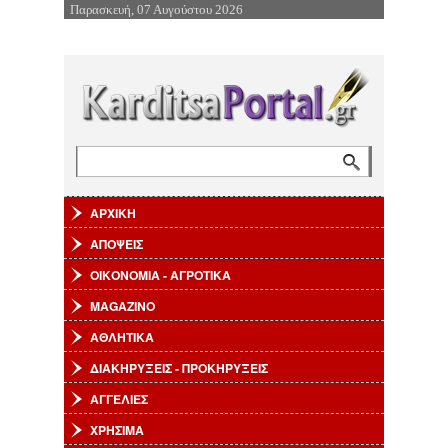
Παρασκευή, 07 Αυγούστου 2026
Επιστροφή στην Πλοήγηση
Αναζήτηση
Φόρμα αναζήτησης
ΑΡΧΙΚΗ
ΑΠΟΨΕΙΣ
ΟΙΚΟΝΟΜΙΑ - ΑΓΡΟΤΙΚΑ
MAGAZINO
ΑΘΛΗΤΙΚΑ
ΔΙΑΚΗΡΥΞΕΙΣ - ΠΡΟΚΗΡΥΞΕΙΣ
ΑΓΓΕΛΙΕΣ
ΧΡΗΣΙΜΑ