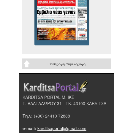
Επιστροφή στην κορυφή
KARDITSA PORTAL Μ. ΙΚΕ
Γ. ΒΑΛΤΑΔΩΡΟΥ 31 - ΤΚ: 43100 ΚΑΡΔΙΤΣΑ
Τηλ:
(+30) 24410 72888
e-mail:
karditsaportal@gmail.com