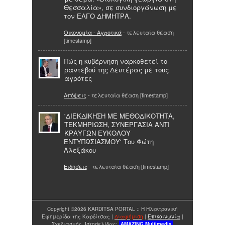
Θεσσαλία», σε συνδιοργάνωση με
τον ΕΛΓΟ ΔΗΜΗΤΡΑ.
Οικονομία - Αγροτικά
- τελευταία θέαση
[timestamp]
Πώς η κυβέρνηση ναρκοθετεί το
ραντεβού της Δευτέρας με τους
αγρότες
Απόψεις
- τελευταία θέαση [timestamp]
'ΔΙΕΚΔΙΚΗΣΗ ΜΕ ΜΕΘΟΔΙΚΟΤΗΤΑ,
ΤΕΚΜΗΡΙΩΣΗ, ΣΥΝΕΡΓΑΣΙΑ ΑΝΤΙ
ΚΡΑΥΓΩΝ ΕΥΚΟΛΟΥ
ΕΝΤΥΠΩΣΙΑΣΜΟΥ' Του Φώτη
Αλεξάκου
Ειδήσεις
- τελευταία θέαση [timestamp]
Copyright ©2026 KARDITSA PORTAL :: Η Ηλεκτρονική
Εφημερίδα της Καρδίτσας |
Διαφήμιση
|
Επικοινωνία
|
Σχεδιασμός Ιστοσελίδας:
AMAZING
Multimedia