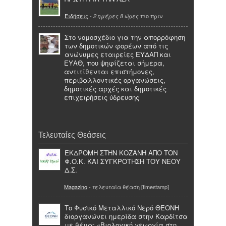
Ειδήσεις
-
πιο πριν
2 ημέρες 8 ώρες
Στο νομοσχέδιο για την απορρόφηση
των δημοτικών φορέων από τις
ανώνυμες εταιρείες ΕΥΔΑΠ και
ΕΥΑΘ, που ψηφίζεται σήμερα,
αντιτίθενται επιστήμονες,
περιβαλλοντικές οργανώσεις,
δημοτικές αρχές και δημοτικές
επιχειρήσεις ύδρευσης
Τελευταίες Θεάσεις
ΕΚΔΡΟΜΗ ΣΤΗΝ ΚΟΖΑΝΗ ΑΠΟ ΤΟΝ
Φ.Ο.Κ. ΚΑΙ ΣΥΓΚΡΟΤΗΣΗ ΤΟΥ ΝΕΟΥ
Δ.Σ.
Magazino
- τελευταία θέαση [timestamp]
Το Φυσικό Μεταλλικό Νερό ΘΕΟΝΗ
διοργανώνει ημερίδα στην Καρδίτσα
με θέμα: «Βιολογική γεωργία στη