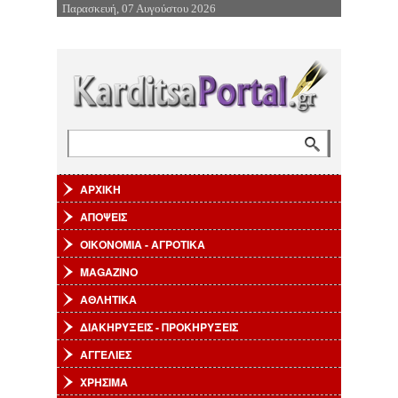
Παρασκευή, 07 Αυγούστου 2026
Επιστροφή στην Πλοήγηση
Αναζήτηση
Φόρμα αναζήτησης
ΑΡΧΙΚΗ
ΑΠΟΨΕΙΣ
ΟΙΚΟΝΟΜΙΑ - ΑΓΡΟΤΙΚΑ
MAGAZINO
ΑΘΛΗΤΙΚΑ
ΔΙΑΚΗΡΥΞΕΙΣ - ΠΡΟΚΗΡΥΞΕΙΣ
ΑΓΓΕΛΙΕΣ
ΧΡΗΣΙΜΑ