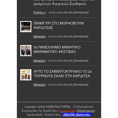
Δυσμενών Καιρικών Συνθηκών
Ειδήσεις
- τελευταία θέαση [timestamp]
ΠΑΝΗΓΥΡΙ ΣΤΟ ΜΟΡΦΟΒΟΥΝΙ
ΚΑΡΔΙΤΣΑΣ
Magazino
- τελευταία θέαση [timestamp]
5ο ΠΑΝΕΛΛΗΝΙΟ ΜΑΘΗΤΙΚΟ
ΜΑΘΗΜΑΤΙΚΟ ΦΕΣΤΙΒΑΛ
Magazino
- τελευταία θέαση [timestamp]
AYTO ΤΟ ΣΑΒΒΑΤΟΚΥΡΙΑΚΟ ΤΟ 2ο
ΤΟΥΡΝΟΥΑ ΣΚΑΚΙ ΣΤΗ ΚΑΡΔΙΤΣΑ
Magazino
- τελευταία θέαση [timestamp]
Copyright ©2026 KARDITSA PORTAL :: Η Ηλεκτρονική
Εφημερίδα της Καρδίτσας |
Διαφήμιση
|
Επικοινωνία
|
Σχεδιασμός Ιστοσελίδας:
AMAZING
Multimedia