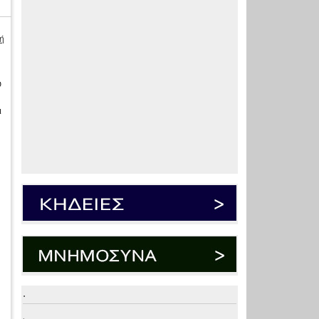
ή
υ
ι
.
.