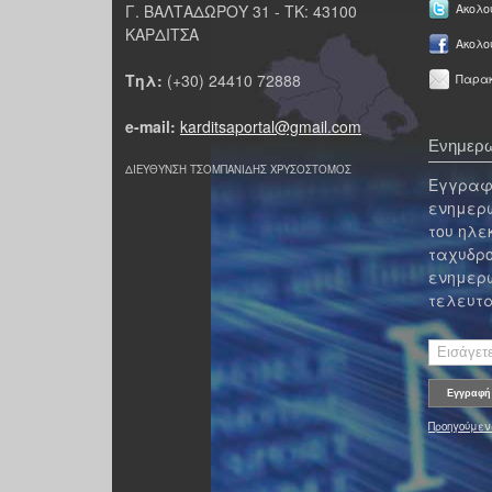
Γ. ΒΑΛΤΑΔΩΡΟΥ 31 - ΤΚ: 43100
Ακολου
ΚΑΡΔΙΤΣΑ
Ακολο
Τηλ:
(+30) 24410 72888
Παρακ
e-mail:
karditsaportal@gmail.com
Ενημερω
ΔΙΕΥΘΥΝΣΗ ΤΣΟΜΠΑΝΙΔΗΣ ΧΡΥΣΟΣΤΟΜΟΣ
Εγγραφε
ενημερω
του ηλε
ταχυδρο
ενημερω
τελευτα
Προηγούμεν