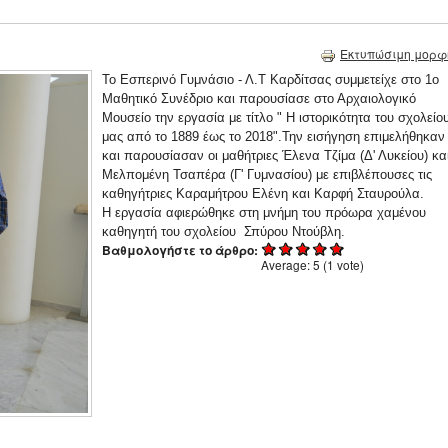
Εκτυπώσιμη μορφ
Το Εσπερινό Γυμνάσιο - Λ.Τ Καρδίτσας συμμετείχε στο 1ο
Μαθητικό Συνέδριο και παρουσίασε στο Αρχαιολογικό
Μουσείο την εργασία με τίτλο " Η ιστορικότητα του σχολείο
μας από το 1889 έως το 2018".Την εισήγηση επιμελήθηκαν
και παρουσίασαν οι μαθήτριες Έλενα Τζίμα (Δ' Λυκείου) κα
Μελπομένη Τσαπέρα (Γ' Γυμνασίου) με επιβλέπουσες τις
καθηγήτριες Καραμήτρου Ελένη και Καρφή Σταυρούλα.
Η εργασία αφιερώθηκε στη μνήμη του πρόωρα χαμένου
καθηγητή του σχολείου Σπύρου Ντούβλη.
Βαθμολογήστε το άρθρο:
Average:
5
(
1
vote)