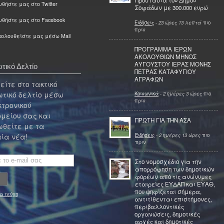
Προστασία του Δήμου
θήστε μας στο Twitter
Σοφάδων με 300.000 ευρώ
υθήστε μας στο Facebook
Ειδήσεις
-
23 ώρες 13 λεπτά
πιο
πριν
ολουθείστε μας μέσω Mail
ΠΡΟΓΡΑΜΜΑ ΙΕΡΩΝ
ΑΚΟΛΟΥΘΙΩΝ ΜΗΝΟΣ
ΑΥΓΟΥΣΤΟΥ ΙΕΡΑΣ ΜΟΝΗΣ
τικό Δελτίο
ΠΕΤΡΑΣ ΚΑΤΑΦΥΓΙΟΥ
ΑΓΡΑΦΩΝ
ίτε στο τακτικό
τικό δελτίο μέσω
Κοινωνικά
-
2 ημέρες 3 ώρες
πιο
πριν
κτρονικού
μείου σας και
ΠΡΩΤΗ ΓΙΑ ΤΗΝ ΑΣΑ
θείτε με τα
Ειδήσεις
-
2 ημέρες 13 ώρες
πιο
ία νέα!
πριν
Στο νομοσχέδιο για την
απορρόφηση των δημοτικών
φορέων από τις ανώνυμες
εταιρείες ΕΥΔΑΠ και ΕΥΑΘ,
που ψηφίζεται σήμερα,
α τεύχη
αντιτίθενται επιστήμονες,
περιβαλλοντικές
οργανώσεις, δημοτικές
αρχές και δημοτικές