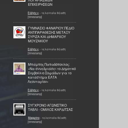
ΛΟΓΑΡΙΑΣΜΩΝ
ΕΠΙΧΕΙΡΗΣΕΩΝ
Ειδήσεις
- τελευταία θέαση
[timestamp]
ΓΥΜΝΑΣΙΟ ΦΑΝΑΡΙΟΥ.ΠΕΔΙΟ
ΑΝΤΙΠΑΡΑΘΕΣΗΣ ΜΕΤΑΞΥ
ΣΥΡΙΖΑ ΚΑΙ ΔΗΜΑΡΧΟΥ
ΜΟΥΖΑΚΙΟΥ
Ειδήσεις
- τελευταία θέαση
[timestamp]
Μπάμπης Παπαδόπουλος:
«Να συνεδριάσει το Δημοτικό
Συμβούλιο Σοφάδων για το
κατάστημα ΕΛΤΑ
Λεονταρίου»
Ειδήσεις
- τελευταία θέαση
[timestamp]
ΣΥΓΧΡΟΝΟ ΑΓΩΝΙΣΤΙΚΟ
ΤΑΒΛΙ - ΟΜΙΛΟΣ ΚΑΡΔΙΤΣΑΣ
Magazino
- τελευταία θέαση
[timestamp]