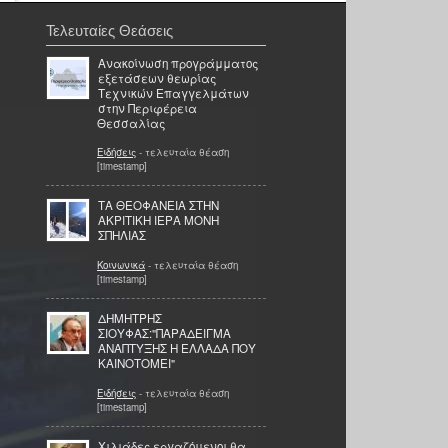
Τελευταίες Θεάσεις
Ανακοίνωση προγράμματος
εξετάσεων θεωρίας
Τεχνικών Επαγγελμάτων
στην Περιφέρεια
Θεσσαλίας
Ειδήσεις
- τελευταία θέαση
[timestamp]
ΤΑ ΘΕΟΦΑΝΕΙΑ ΣΤΗΝ
ΑΚΡΙΤΙΚΗ ΙΕΡΑ ΜΟΝΗ
ΣΠΗΛΙΑΣ
Κοινωνικά
- τελευταία θέαση
[timestamp]
ΔΗΜΗΤΡΗΣ
ΣΙΟΥΦΑΣ:"ΠΑΡΑΔΕΙΓΜΑ
ΑΝΑΠΤΥΞΗΣ Η ΕΛΛΑΔΑ ΠΟΥ
ΚΑΙΝΟΤΟΜΕΙ"
Ειδήσεις
- τελευταία θέαση
[timestamp]
Χιλιάδες εργαζόμενοι θα