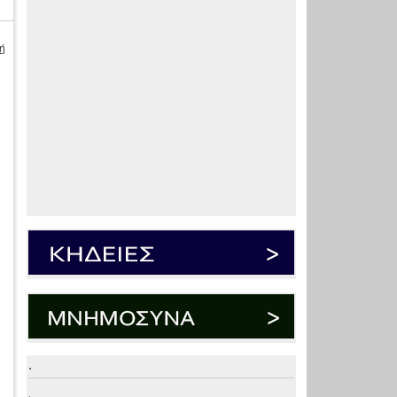
ή
.
.