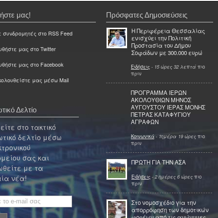
ήστε μας!
Πρόσφατες Δημοσιεύσεις
Η Περιφέρεια Θεσσαλίας
ε συνδρομητές στο RSS Feed
ενισχύει την Πολιτική
Προστασία του Δήμου
θήστε μας στο Twitter
Σοφάδων με 300.000 ευρώ
υθήστε μας στο Facebook
Ειδήσεις
-
15 ώρες 32 λεπτά
πιο
πριν
ολουθείστε μας μέσω Mail
ΠΡΟΓΡΑΜΜΑ ΙΕΡΩΝ
ΑΚΟΛΟΥΘΙΩΝ ΜΗΝΟΣ
ΑΥΓΟΥΣΤΟΥ ΙΕΡΑΣ ΜΟΝΗΣ
τικό Δελτίο
ΠΕΤΡΑΣ ΚΑΤΑΦΥΓΙΟΥ
ΑΓΡΑΦΩΝ
ίτε στο τακτικό
τικό δελτίο μέσω
Κοινωνικά
-
1ημέρα 19 ώρες
πιο
πριν
κτρονικού
μείου σας και
ΠΡΩΤΗ ΓΙΑ ΤΗΝ ΑΣΑ
θείτε με τα
Ειδήσεις
-
2 ημέρες 6 ώρες
πιο
ία νέα!
πριν
Στο νομοσχέδιο για την
απορρόφηση των δημοτικών
φορέων από τις ανώνυμες