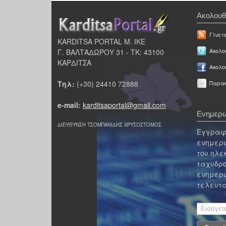
Ακολουθ
Γίνετ
KARDITSA PORTAL Μ. ΙΚΕ
Γ. ΒΑΛΤΑΔΩΡΟΥ 31 - ΤΚ: 43100
Ακολου
ΚΑΡΔΙΤΣΑ
Ακολο
Τηλ:
(+30) 24410 72888
Παρακ
e-mail:
karditsaportal@gmail.com
Ενημερω
ΔΙΕΥΘΥΝΣΗ ΤΣΟΜΠΑΝΙΔΗΣ ΧΡΥΣΟΣΤΟΜΟΣ
Εγγραφε
ενημερω
του ηλε
ταχυδρο
ενημερω
τελευτα