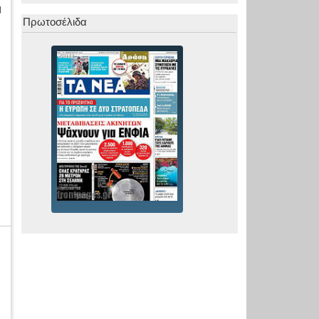
η
ε
Πρωτοσέλιδα