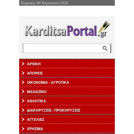
Κυριακή, 09 Αυγούστου 2026
Επιστροφή στην Πλοήγηση
Αναζήτηση
Φόρμα αναζήτησης
ΑΡΧΙΚΗ
ΑΠΟΨΕΙΣ
ΟΙΚΟΝΟΜΙΑ - ΑΓΡΟΤΙΚΑ
MAGAZINO
ΑΘΛΗΤΙΚΑ
ΔΙΑΚΗΡΥΞΕΙΣ - ΠΡΟΚΗΡΥΞΕΙΣ
ΑΓΓΕΛΙΕΣ
ΧΡΗΣΙΜΑ