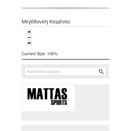
Μεγέθυνση Κειμένου
Current Size:
100%
Αναζήτηση
Φόρμα αναζήτησης