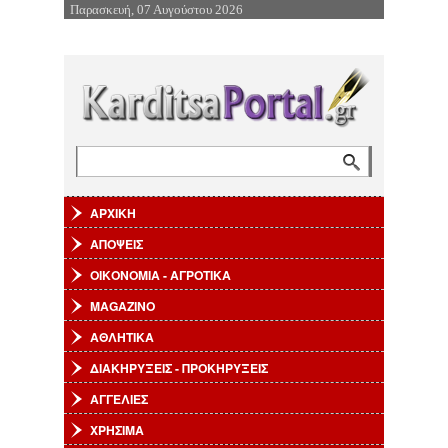
Παρασκευή, 07 Αυγούστου 2026
Επιστροφή στην Πλοήγηση
Αναζήτηση
Φόρμα αναζήτησης
ΑΡΧΙΚΗ
ΑΠΟΨΕΙΣ
ΟΙΚΟΝΟΜΙΑ - ΑΓΡΟΤΙΚΑ
MAGAZINO
ΑΘΛΗΤΙΚΑ
ΔΙΑΚΗΡΥΞΕΙΣ - ΠΡΟΚΗΡΥΞΕΙΣ
ΑΓΓΕΛΙΕΣ
ΧΡΗΣΙΜΑ