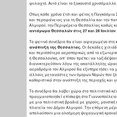
φυλαχτό. Αυτό είναι το ξακουστό χρυσόμαλλο 
Όπως κάθε χρόνο έτσι και φέτος η Παγκόσμι
και περηφάνειας για τη Θεσσαλία και την πα
Αλμυρού, την Περιφέρεια Θεσσαλίας καθώς κ
αντάμωμα Θεσσαλών στις 27 και 28 Ιουλίου
Το φετινό συνέδριο θα είναι αφιερωμένο στη
ανάπτυξη της Θεσσαλίας.
Οι δεκάδες χιλιάδ
και περισσότερο αεροπορικώς από το εξωτερι
ή Θεσσαλονίκη, απ΄ όπου πρέπει να ταξιδέψου
διανυκτερεύσουν λόγω της ακατάλληλης ώρας 
αεροδρόμιο του Αλμυρού θα εξυπηρετήσει τα 
άλλους μετανάστες των όμορων Νομών που ζου
καθοριστικά στην ανάπτυξη της περιοχής και 
Το συνέδριο θα λάβει χώρα στο πολιτιστικό κ
πραγματοποιηθεί επίσκεψη στο Γιαννοπούλειο
με μια πολιτιστική βραδιά με χορούς, μουσι
πλατεία του Δήμου Αλμυρού. Την επόμενη μέ
απολαύσουν μια ολοήμερη ψυχαγωγική κρουαζιέ