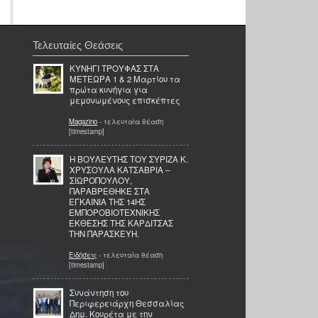
Τελευταίες Θεάσεις
ΚΥΝΗΓΙ ΤΡΟΥΦΑΣ ΣΤΑ
ΜΕΤΕΩΡΑ 1 & 2 Μαρτίου τα
πρώτα κυνήγια για
μεμονωμένους επισκέπτες
Magazino
- τελευταία θέαση
[timestamp]
Η ΒΟΥΛΕΥΤΗΣ ΤΟΥ ΣΥΡΙΖΑ Κ.
ΧΡΥΣΟΥΛΑ ΚΑΤΣΑΒΡΙΑ –
ΣΙΩΡΟΠΟΥΛΟΥ,
ΠΑΡΑΒΡΕΘΗΚΕ ΣΤΑ
ΕΓΚΑΙΝΙΑ ΤΗΣ 14ΗΣ
ΕΜΠΟΡΟΒΙΟΤΕΧΝΙΚΗΣ
ΕΚΘΕΣΗΣ ΤΗΣ ΚΑΡΔΙΤΣΑΣ
ΤΗΝ ΠΑΡΑΣΚΕΥΗ.
Ειδήσεις
- τελευταία θέαση
[timestamp]
Συνάντηση του
Περιφερειάρχη Θεσσαλίας
Δημ. Κουρέτα με την