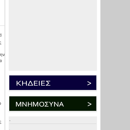
ή
ς
ην
ο
ο
.
ς
.