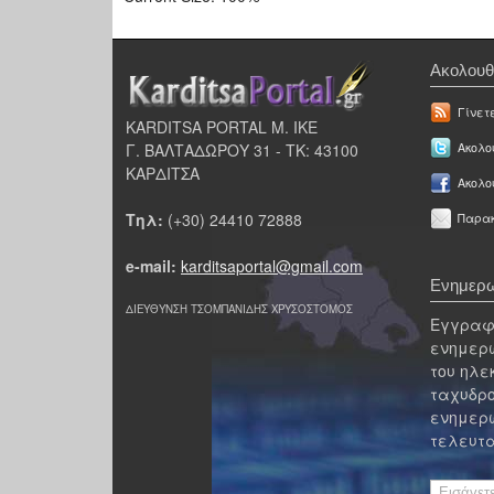
Ακολουθ
Γίνετ
KARDITSA PORTAL Μ. ΙΚΕ
Γ. ΒΑΛΤΑΔΩΡΟΥ 31 - ΤΚ: 43100
Ακολου
ΚΑΡΔΙΤΣΑ
Ακολο
Τηλ:
(+30) 24410 72888
Παρακ
e-mail:
karditsaportal@gmail.com
Ενημερω
ΔΙΕΥΘΥΝΣΗ ΤΣΟΜΠΑΝΙΔΗΣ ΧΡΥΣΟΣΤΟΜΟΣ
Εγγραφε
ενημερω
του ηλε
ταχυδρο
ενημερω
τελευτα