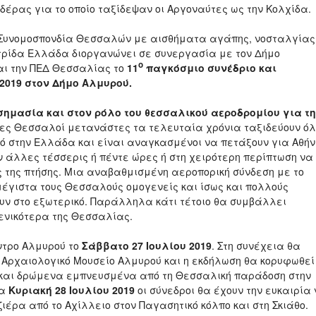
δέρας για το οποίο ταξίδεψαν οι Αργοναύτες ως την Κολχίδα.
α Συνομοσπονδία Θεσσαλών με αισθήματα αγάπης, νοσταλγίας
τρίδα Ελλάδα διοργανώνει σε συνεργασία με τον Δήμο
ο
αι την ΠΕΔ Θεσσαλίας το
11
παγκόσμιο συνέδριο και
 2019 στον Δήμο Αλμυρού.
σημασία και στον ρόλο του θεσσαλικού αεροδρομίου για τ
ες Θεσσαλοί μετανάστες τα τελευταία χρόνια ταξιδεύουν όλ
κό στην Ελλάδα και είναι αναγκασμένοι να πετάξουν για Αθή
ν άλλες τέσσερις ή πέντε ώρες ή στη χειρότερη περίπτωση να
της πτήσης. Μια αναβαθμισμένη αεροπορική σύνδεση με το
μέγιστα τους Θεσσαλούς ομογενείς και ίσως και πολλούς
ν στο εξωτερικό. Παράλληλα κάτι τέτοιο θα συμβάλλει
γενικότερα της Θεσσαλίας.
έντρο Αλμυρού το
Σάββατο 27 Ιουλίου 2019
. Στη συνέχεια θα
 Αρχαιολογικό Μουσείο Αλμυρού και η εκδήλωση θα κορυφωθεί
κή και δρώμενα εμπνευσμένα από τη Θεσσαλική παράδοση στην
ρα
Κυριακή 28 Ιουλίου 2019
οι σύνεδροι θα έχουν την ευκαιρία
ρα από το Αχίλλειο στον Παγασητικό κόλπο και στη Σκιάθο.