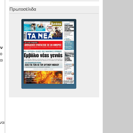
Πρωτοσέλιδα
ην
ο
να
 να