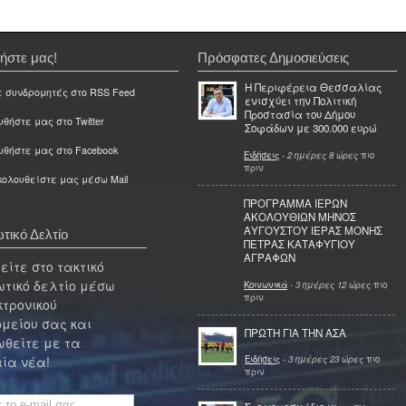
ήστε μας!
Πρόσφατες Δημοσιεύσεις
Η Περιφέρεια Θεσσαλίας
ε συνδρομητές στο RSS Feed
ενισχύει την Πολιτική
Προστασία του Δήμου
θήστε μας στο Twitter
Σοφάδων με 300.000 ευρώ
υθήστε μας στο Facebook
Ειδήσεις
-
2 ημέρες 8 ώρες
πιο
πριν
ολουθείστε μας μέσω Mail
ΠΡΟΓΡΑΜΜΑ ΙΕΡΩΝ
ΑΚΟΛΟΥΘΙΩΝ ΜΗΝΟΣ
ΑΥΓΟΥΣΤΟΥ ΙΕΡΑΣ ΜΟΝΗΣ
τικό Δελτίο
ΠΕΤΡΑΣ ΚΑΤΑΦΥΓΙΟΥ
ΑΓΡΑΦΩΝ
ίτε στο τακτικό
τικό δελτίο μέσω
Κοινωνικά
-
3 ημέρες 12 ώρες
πιο
πριν
κτρονικού
μείου σας και
ΠΡΩΤΗ ΓΙΑ ΤΗΝ ΑΣΑ
θείτε με τα
Ειδήσεις
-
3 ημέρες 23 ώρες
πιο
ία νέα!
πριν