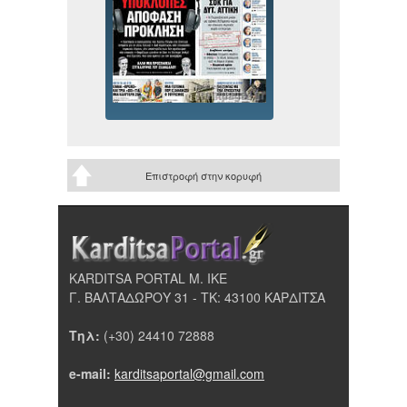
Επιστροφή στην κορυφή
KARDITSA PORTAL Μ. ΙΚΕ
Γ. ΒΑΛΤΑΔΩΡΟΥ 31 - ΤΚ: 43100 ΚΑΡΔΙΤΣΑ
Τηλ:
(+30) 24410 72888
e-mail:
karditsaportal@gmail.com