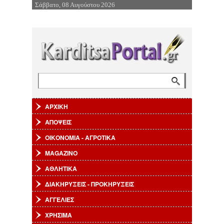
Σάββατο, 08 Αυγούστου 2026
Επιστροφή στην Πλοήγηση
Αναζήτηση
Φόρμα αναζήτησης
ΑΡΧΙΚΗ
ΑΠΟΨΕΙΣ
ΟΙΚΟΝΟΜΙΑ - ΑΓΡΟΤΙΚΑ
MAGAZINO
ΑΘΛΗΤΙΚΑ
ΔΙΑΚΗΡΥΞΕΙΣ - ΠΡΟΚΗΡΥΞΕΙΣ
ΑΓΓΕΛΙΕΣ
ΧΡΗΣΙΜΑ