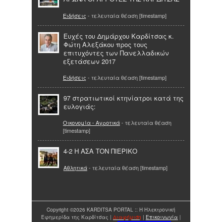
Ειδήσεις
- τελευταία θέαση [timestamp]
Ευχές του Δημάρχου Καρδίτσας κ.
Φώτη Αλεξάκου προς τους
επιτυχόντες των Πανελλαδικών
εξετάσεων 2017
Ειδήσεις
- τελευταία θέαση [timestamp]
97 στρατιωτικοί κτηνίατροι κατά της
ευλογιάς:
Οικονομία - Αγροτικά
- τελευταία θέαση
[timestamp]
4-2 Η ΑΣΑ ΤΟΝ ΠΙΕΡΙΚΟ
Αθλητικά
- τελευταία θέαση [timestamp]
Copyright ©2026 KARDITSA PORTAL :: Η Ηλεκτρονική
Εφημερίδα της Καρδίτσας |
Διαφήμιση
|
Επικοινωνία
|