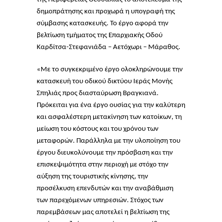
δημοπράτησης και προχωρά η υπογραφή της
σύμβασης κατασκευής. Το έργο αφορά την
βελτίωση τμήματος της Επαρχιακής Οδού
Καρδίτσα-Στεφανιάδα – Αετόχωρι – Μάραθος.
«Με το συγκεκριμένο έργο ολοκληρώνουμε την
κατασκευή του οδικού δικτύου Ιεράς Μονής
Σπηλιάς προς διασταύρωση Βραγκιανά.
Πρόκειται για ένα έργο ουσίας για την καλύτερη
και ασφαλέστερη μετακίνηση των κατοίκων, τη
μείωση του κόστους και του χρόνου των
μεταφορών. Παράλληλα με την υλοποίηση του
έργου διευκολύνουμε την πρόσβαση και την
επισκεψιμότητα στην περιοχή με στόχο την
αύξηση της τουριστικής κίνησης, την
προσέλκυση επενδυτών και την αναβάθμιση
των παρεχόμενων υπηρεσιών. Στόχος των
παρεμβάσεων μας αποτελεί η βελτίωση της