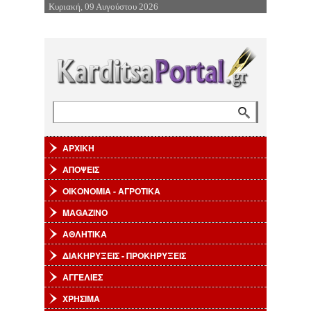
Κυριακή, 09 Αυγούστου 2026
Επιστροφή στην Πλοήγηση
Αναζήτηση
Φόρμα αναζήτησης
ΑΡΧΙΚΗ
ΑΠΟΨΕΙΣ
ΟΙΚΟΝΟΜΙΑ - ΑΓΡΟΤΙΚΑ
MAGAZINO
ΑΘΛΗΤΙΚΑ
ΔΙΑΚΗΡΥΞΕΙΣ - ΠΡΟΚΗΡΥΞΕΙΣ
ΑΓΓΕΛΙΕΣ
ΧΡΗΣΙΜΑ