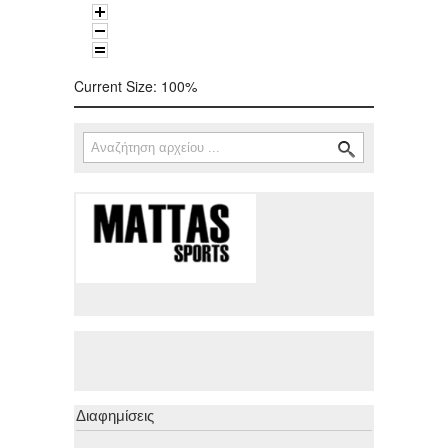
Current Size:
100%
Αναζήτηση
Φόρμα αναζήτησης
Διαφημίσεις