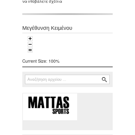
να υποβάλετε σχόλια
Μεγέθυνση Κειμένου
Current Size:
100%
Αναζήτηση
Φόρμα αναζήτησης