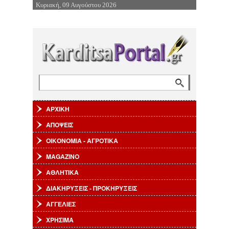
Κυριακή, 09 Αυγούστου 2026
Επιστροφή στην Πλοήγηση
Αναζήτηση
Φόρμα αναζήτησης
ΑΡΧΙΚΗ
ΑΠΟΨΕΙΣ
ΟΙΚΟΝΟΜΙΑ - ΑΓΡΟΤΙΚΑ
MAGAZINO
ΑΘΛΗΤΙΚΑ
ΔΙΑΚΗΡΥΞΕΙΣ - ΠΡΟΚΗΡΥΞΕΙΣ
ΑΓΓΕΛΙΕΣ
ΧΡΗΣΙΜΑ