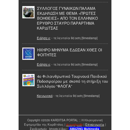
ΣΥΛΛΟΓΟΣ ΓΥΝΑΙΚΩΝ ΠΑΛΑΜΑ
ΕΚΔΗΛΩΣΗ ΜΕ ΘΈΜΑ «ΠΡΩΤΕΣ
ΒΟΗΘΕΙΕΣ» ΑΠΟ ΤΟΝ ΕΛΛΗΝΙΚΌ
ΕΡΥΘΡΟ ΣΤΑΥΡΟ ΠΑΡΑΡΤΗΜΑ
ΚΑΡΔΙΤΣΑΣ
Ειδήσεις
- τελευταία θέαση [timestamp]
ΗΧΗΡΟ ΜΗΝΥΜΑ ΕΔΩΣΑΝ ΧΘΕΣ ΟΙ
ΦΟΙΤΗΤΕΣ
Ειδήσεις
- τελευταία θέαση [timestamp]
4ο Φιλανθρωπικό Τουρνουά Παιδικού
Ποδοσφαίρου με σκοπό τη στήριξη του
Συλλόγου “ΦΛΟΓΑ”
Κοινωνικά
- τελευταία θέαση [timestamp]
Copyright ©2026 KARDITSA PORTAL :: Η Ηλεκτρονική
Εφημερίδα της Καρδίτσας |
Διαφήμιση
|
Επικοινωνία
|
Σχεδιασμός Ιστοσελίδας:
AMAZING
Multimedia