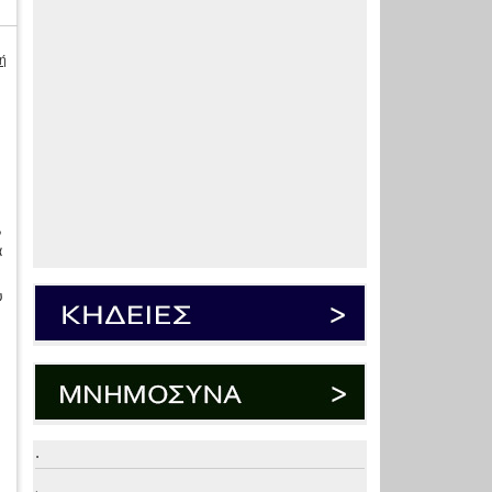
ή
,
α
υ
.
.