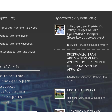
ήστε μας!
Πρόσφατες Δημοσιεύσεις
Η Περιφέρεια Θεσσαλίας
ε συνδρομητές στο RSS Feed
ενισχύει την Πολιτική
Προστασία του Δήμου
θήστε μας στο Twitter
Σοφάδων με 300.000 ευρώ
υθήστε μας στο Facebook
Ειδήσεις
-
1ημέρα 8 ώρες
πιο πριν
ολουθείστε μας μέσω Mail
ΠΡΟΓΡΑΜΜΑ ΙΕΡΩΝ
ΑΚΟΛΟΥΘΙΩΝ ΜΗΝΟΣ
ΑΥΓΟΥΣΤΟΥ ΙΕΡΑΣ ΜΟΝΗΣ
ΠΕΤΡΑΣ ΚΑΤΑΦΥΓΙΟΥ
τικό Δελτίο
ΑΓΡΑΦΩΝ
ίτε στο τακτικό
Κοινωνικά
-
2 ημέρες 13 ώρες
πιο
τικό δελτίο μέσω
πριν
κτρονικού
ΠΡΩΤΗ ΓΙΑ ΤΗΝ ΑΣΑ
μείου σας και
θείτε με τα
Ειδήσεις
-
2 ημέρες 23 ώρες
πιο
πριν
ία νέα!
Στο νομοσχέδιο για την