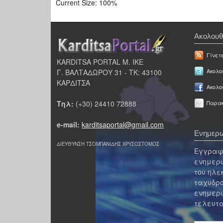
Current Size:
100%
Ακολουθ
Γίνετ
KARDITSA PORTAL Μ. ΙΚΕ
Γ. ΒΑΛΤΑΔΩΡΟΥ 31 - ΤΚ: 43100
Ακολου
ΚΑΡΔΙΤΣΑ
Ακολο
Τηλ:
(+30) 24410 72888
Παρακ
e-mail:
karditsaportal@gmail.com
Ενημερω
ΔΙΕΥΘΥΝΣΗ ΤΣΟΜΠΑΝΙΔΗΣ ΧΡΥΣΟΣΤΟΜΟΣ
Εγγραφε
ενημερω
του ηλε
ταχυδρο
ενημερω
τελευτα