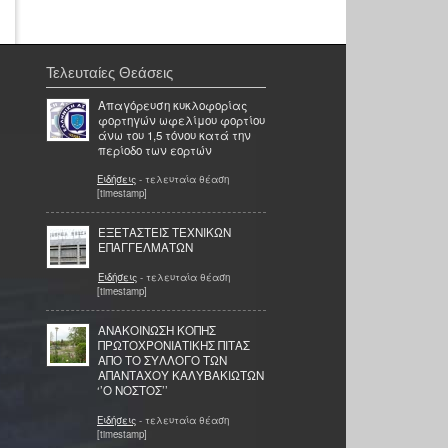
Τελευταίες Θεάσεις
Απαγόρευση κυκλοφορίας
φορτηγών ωφελίμου φορτίου
άνω του 1,5 τόνου κατά την
περίοδο των εορτών
Ειδήσεις
- τελευταία θέαση
[timestamp]
ΕΞΕΤΑΣΤΕΙΣ ΤΕΧΝΙΚΩΝ
ΕΠΑΓΓΕΛΜΑΤΩΝ
Ειδήσεις
- τελευταία θέαση
[timestamp]
ΑΝΑΚΟΙΝΩΣΗ ΚΟΠΗΣ
ΠΡΩΤΟΧΡΟΝΙΑΤΙΚΗΣ ΠΙΤΑΣ
ΑΠΟ ΤΟ ΣΥΛΛΟΓΟ ΤΩΝ
ΑΠΑΝΤΑΧΟΥ ΚΑΛΥΒΑΚΙΩΤΩΝ
‘’Ο ΝΟΣΤΟΣ’’
Ειδήσεις
- τελευταία θέαση
[timestamp]