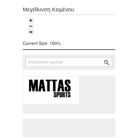
Μεγέθυνση Κειμένου
Current Size:
100%
Αναζήτηση
Φόρμα αναζήτησης