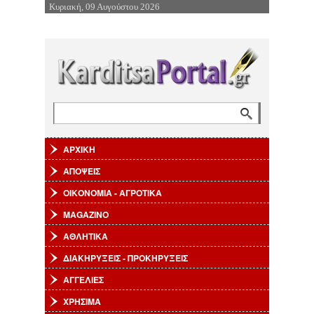
Κυριακή, 09 Αυγούστου 2026
Επιστροφή στην Πλοήγηση
Αναζήτηση
Φόρμα αναζήτησης
ΑΡΧΙΚΗ
ΑΠΟΨΕΙΣ
ΟΙΚΟΝΟΜΙΑ - ΑΓΡΟΤΙΚΑ
MAGAZINO
ΑΘΛΗΤΙΚΑ
ΔΙΑΚΗΡΥΞΕΙΣ - ΠΡΟΚΗΡΥΞΕΙΣ
ΑΓΓΕΛΙΕΣ
ΧΡΗΣΙΜΑ