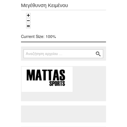
Μεγέθυνση Κειμένου
Current Size:
100%
Αναζήτηση
Φόρμα αναζήτησης