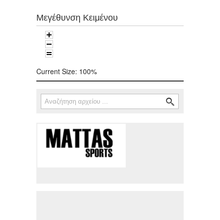
Μεγέθυνση Κειμένου
Current Size:
100%
Αναζήτηση
Φόρμα αναζήτησης