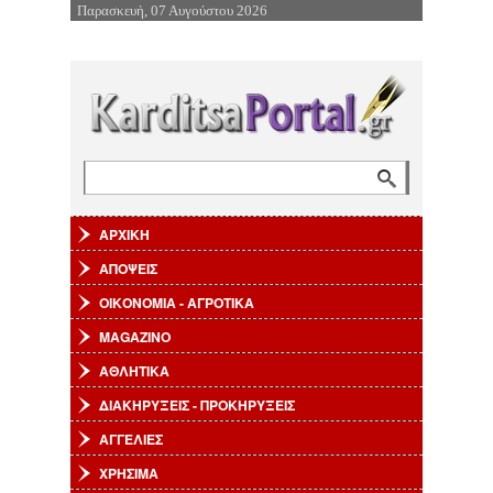
Παρασκευή, 07 Αυγούστου 2026
Επιστροφή στην Πλοήγηση
Αναζήτηση
Φόρμα αναζήτησης
ΑΡΧΙΚΗ
ΑΠΟΨΕΙΣ
ΟΙΚΟΝΟΜΙΑ - ΑΓΡΟΤΙΚΑ
MAGAZINO
ΑΘΛΗΤΙΚΑ
ΔΙΑΚΗΡΥΞΕΙΣ - ΠΡΟΚΗΡΥΞΕΙΣ
ΑΓΓΕΛΙΕΣ
ΧΡΗΣΙΜΑ