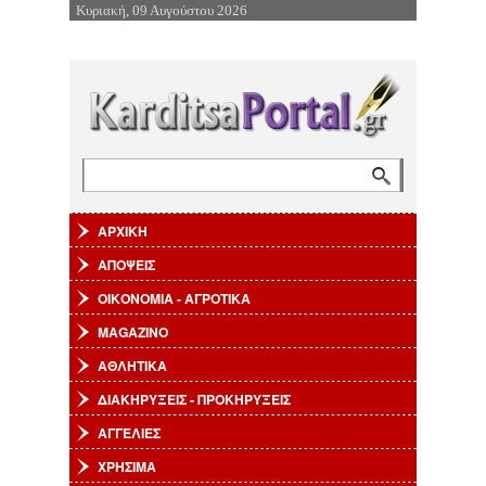
Κυριακή, 09 Αυγούστου 2026
Επιστροφή στην Πλοήγηση
Αναζήτηση
Φόρμα αναζήτησης
ΑΡΧΙΚΗ
ΑΠΟΨΕΙΣ
ΟΙΚΟΝΟΜΙΑ - ΑΓΡΟΤΙΚΑ
MAGAZINO
ΑΘΛΗΤΙΚΑ
ΔΙΑΚΗΡΥΞΕΙΣ - ΠΡΟΚΗΡΥΞΕΙΣ
ΑΓΓΕΛΙΕΣ
ΧΡΗΣΙΜΑ