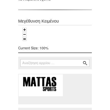
Μεγέθυνση Κειμένου
Current Size:
100%
Αναζήτηση
Φόρμα αναζήτησης