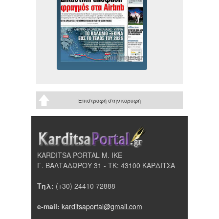
Επιστροφή στην κορυφή
KARDITSA PORTAL Μ. ΙΚΕ
Γ. ΒΑΛΤΑΔΩΡΟΥ 31 - ΤΚ: 43100 ΚΑΡΔΙΤΣΑ
Τηλ:
(+30) 24410 72888
e-mail:
karditsaportal@gmail.com