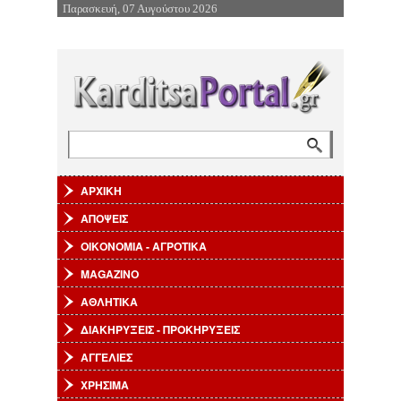
Παρασκευή, 07 Αυγούστου 2026
Επιστροφή στην Πλοήγηση
Αναζήτηση
Φόρμα αναζήτησης
ΑΡΧΙΚΗ
ΑΠΟΨΕΙΣ
ΟΙΚΟΝΟΜΙΑ - ΑΓΡΟΤΙΚΑ
MAGAZINO
ΑΘΛΗΤΙΚΑ
ΔΙΑΚΗΡΥΞΕΙΣ - ΠΡΟΚΗΡΥΞΕΙΣ
ΑΓΓΕΛΙΕΣ
ΧΡΗΣΙΜΑ