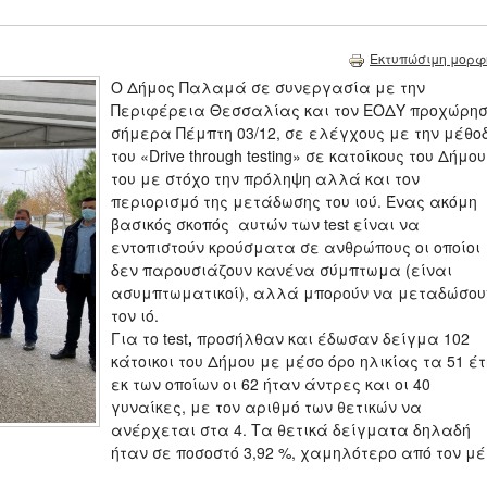
Εκτυπώσιμη μορφ
Ο Δήμος Παλαμά σε συνεργασία με την
Περιφέρεια Θεσσαλίας και τον ΕΟΔΥ προχώρη
σήμερα Πέμπτη 03/12, σε ελέγχους με την μέθο
του «Drive through testing» σε κατοίκους του Δήμου
του με στόχο την πρόληψη αλλά και τον
περιορισμό της μετάδωσης του ιού. Ένας ακόμη
βασικός σκοπός αυτών των test είναι να
εντοπιστούν κρούσματα σε ανθρώπους οι οποίοι
δεν παρουσιάζουν κανένα σύμπτωμα (είναι
ασυμπτωματικοί), αλλά μπορούν να μεταδώσου
τον ιό.
Για το test
,
προσήλθαν και έδωσαν δείγμα 102
κάτοικοι του Δήμου με μέσο όρο ηλικίας τα 51 έτ
εκ των οποίων οι 62 ήταν άντρες και οι 40
γυναίκες, με τον αριθμό των θετικών να
ανέρχεται στα 4. Τα θετικά δείγματα δηλαδή
ήταν σε ποσοστό 3,92 %, χαμηλότερο από τον μ