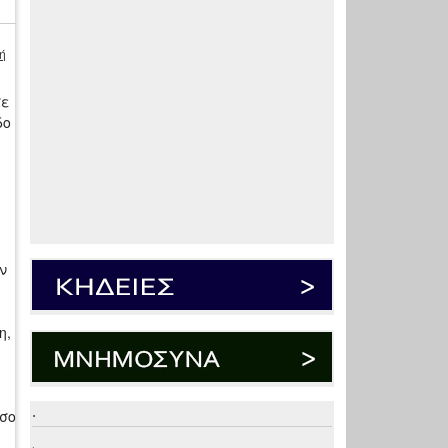
ή
σε
δο
ν
η,
.
έσο
.