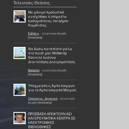
Τελευταίες Θεάσεις
Με μόνιμο προσωπικό
ενισχύθηκε η υπηρεσία
καθαριότητας του Δήμου
Καρδίτσας
Ειδήσεις
- τελευταία θέαση
[timestamp]
Να δώσω κατσικίσιο γάλα
στο παιδί μου; Written by
Κοντελέ Ιωάννα
Διαιτολόγος-Διατροφολόγος
Magazino
- τελευταία θέαση
[timestamp]
Υποχρεώσεις Αμπελουργών
για το Αμπελουργικό Μητρώο
Οικονομία - Αγροτικά
- τελευταία
θέαση [timestamp]
ΠΡΟΣΒΑΣΗ ΑΠΟΚΤΟΥΝ ΑΕΙ
ΚΑΙ ΕΡΕΥΝΗΤΙΚΑ ΚΕΝΤΡΑ ΣΕ
ΗΛΕΚΤΡΟΝΙΚΕΣ
ΒΙΒΛΙΟΘΗΚΕΣ