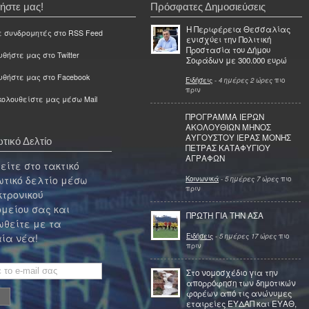
ήστε μας!
Πρόσφατες Δημοσιεύσεις
Η Περιφέρεια Θεσσαλίας
ε συνδρομητές στο RSS Feed
ενισχύει την Πολιτική
Προστασία του Δήμου
θήστε μας στο Twitter
Σοφάδων με 300.000 ευρώ
υθήστε μας στο Facebook
Ειδήσεις
-
4 ημέρες 2 ώρες
πιο
πριν
ολουθείστε μας μέσω Mail
ΠΡΟΓΡΑΜΜΑ ΙΕΡΩΝ
ΑΚΟΛΟΥΘΙΩΝ ΜΗΝΟΣ
ΑΥΓΟΥΣΤΟΥ ΙΕΡΑΣ ΜΟΝΗΣ
τικό Δελτίο
ΠΕΤΡΑΣ ΚΑΤΑΦΥΓΙΟΥ
ΑΓΡΑΦΩΝ
ίτε στο τακτικό
τικό δελτίο μέσω
Κοινωνικά
-
5 ημέρες 7 ώρες
πιο
πριν
κτρονικού
μείου σας και
ΠΡΩΤΗ ΓΙΑ ΤΗΝ ΑΣΑ
θείτε με τα
Ειδήσεις
-
5 ημέρες 17 ώρες
πιο
ία νέα!
πριν
Στο νομοσχέδιο για την
απορρόφηση των δημοτικών
φορέων από τις ανώνυμες
εταιρείες ΕΥΔΑΠ και ΕΥΑΘ,