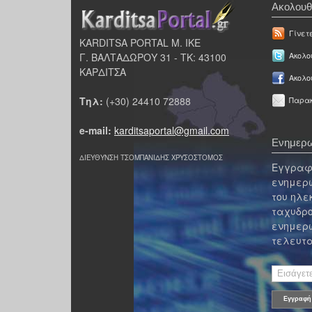
Ακολουθ
Γίνετ
KARDITSA PORTAL Μ. ΙΚΕ
Γ. ΒΑΛΤΑΔΩΡΟΥ 31 - ΤΚ: 43100
Ακολου
ΚΑΡΔΙΤΣΑ
Ακολο
Τηλ:
(+30) 24410 72888
Παρακ
e-mail:
karditsaportal@gmail.com
Ενημερω
ΔΙΕΥΘΥΝΣΗ ΤΣΟΜΠΑΝΙΔΗΣ ΧΡΥΣΟΣΤΟΜΟΣ
Εγγραφε
ενημερω
του ηλε
ταχυδρο
ενημερω
τελευτα