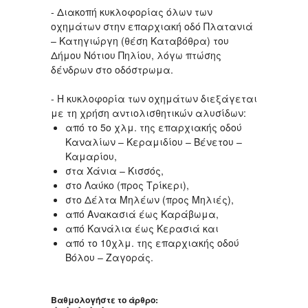
- Διακοπή κυκλοφορίας όλων των
οχημάτων στην επαρχιακή οδό Πλατανιά
– Κατηγιώργη (θέση Καταβόθρα) του
Δήμου Νότιου Πηλίου, λόγω πτώσης
δένδρων στο οδόστρωμα.
- Η κυκλοφορία των οχημάτων διεξάγεται
με τη χρήση αντιολισθητικών αλυσίδων:
από το 5o χλμ. της επαρχιακής οδού
Καναλίων – Κεραμιδίου – Βένετου –
Καμαρίου,
στα Χάνια – Κισσός,
στο Λαύκο (προς Τρίκερι),
στο Δέλτα Μηλέων (προς Μηλιές),
από Ανακασιά έως Καράβωμα,
από Κανάλια έως Κερασιά και
από το 10χλμ. της επαρχιακής οδού
Βόλου – Ζαγοράς.
Βαθμολογήστε το άρθρο: