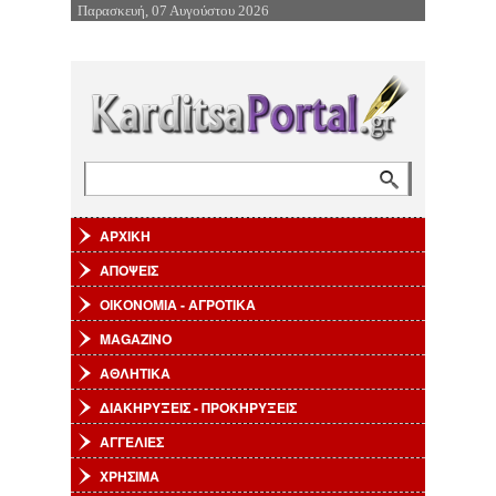
Παρασκευή, 07 Αυγούστου 2026
Επιστροφή στην Πλοήγηση
Αναζήτηση
Φόρμα αναζήτησης
ΑΡΧΙΚΗ
ΑΠΟΨΕΙΣ
ΟΙΚΟΝΟΜΙΑ - ΑΓΡΟΤΙΚΑ
MAGAZINO
ΑΘΛΗΤΙΚΑ
ΔΙΑΚΗΡΥΞΕΙΣ - ΠΡΟΚΗΡΥΞΕΙΣ
ΑΓΓΕΛΙΕΣ
ΧΡΗΣΙΜΑ