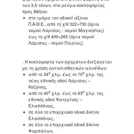
των 3,5 τόνων, στο ρεύμα κυκλοφορίας
προς Αθήνα:
στο τμήμα του οδικού άξονα
Π.Α.Θ.Ε., από τη χ/θ 322+730 (όρια
νομού Λάρισας - νομού Μαγνησίας)
έως τη χ/θ 400+265 (όρια νομού
Λάρισας - νομού Πιερίας).
- Η κυκλοφορία των οχημάτων διεξάγεται
με τη χρήση αντιολισθητικών αλυσίδων:
ο
ο
από το 34
χλμ. έως το 70
χλμ. της
νέας εθνικής οδού Λάρισας –
Κοζάνης,
ο
ο
από το 40
χλμ. έως το 63
χλμ. της
εθνικής οδού Κατερίνης –
Ελασσόνας,
σε όλο το επαρχιακό οδικό δίκτυο
Ελασσόνας,
σε όλο το επαρχιακό οδικό δίκτυο
Φαρσάλων,