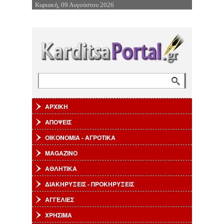
Κυριακή, 09 Αυγούστου 2026
Επιστροφή στην Πλοήγηση
Αναζήτηση
Φόρμα αναζήτησης
ΑΡΧΙΚΗ
ΑΠΟΨΕΙΣ
ΟΙΚΟΝΟΜΙΑ - ΑΓΡΟΤΙΚΑ
MAGAZINO
ΑΘΛΗΤΙΚΑ
ΔΙΑΚΗΡΥΞΕΙΣ - ΠΡΟΚΗΡΥΞΕΙΣ
ΑΓΓΕΛΙΕΣ
ΧΡΗΣΙΜΑ