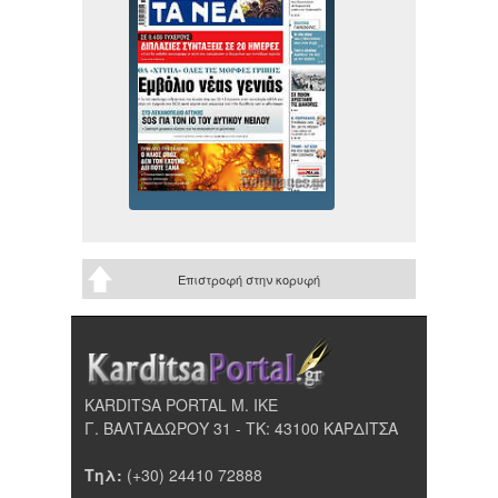
Επιστροφή στην κορυφή
KARDITSA PORTAL Μ. ΙΚΕ
Γ. ΒΑΛΤΑΔΩΡΟΥ 31 - ΤΚ: 43100 ΚΑΡΔΙΤΣΑ
Τηλ:
(+30) 24410 72888