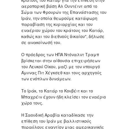
κράτους του Κατάρ για την επίθεση στην
αεροπορική βάση Αλ Ουντέιντ από το
Σώμα των Φρουρών της Επανάστασης του
Ιράν, την οποία θεωρούμε κατάφωρη
παραβίαση της κυριαρχίας και του
εναέριου χώρου του κράτους του Κατάρ,
καθώς και του διεθνούς δικαίου", δήλωσε
σε ανακοίνωσή του.
Ο πρόεδρος των ΗΠΑ Ντόναλντ Τραμπ
βρίσκεται στην αίθουσα επιχειρήσεων
του Λευκού Οίκου, μαζί με τον υπουργό
Άμυνας Πιτ Χέγκσεθ και τους αρχηγούς
των ενόπλων δυνάμεων.
Το Ιράκ, το Κατάρ το Κουβέιτ και το
Μπαχρέιν έχουν ήδη κλείσει τον εναέριο
χώρο τους.
Η Σαουδική Αραβία καταδίκασε την
επίθεση του Ιράν με βαλλιστικούς
πυραύλους εναντίον μιας αμερικανικής