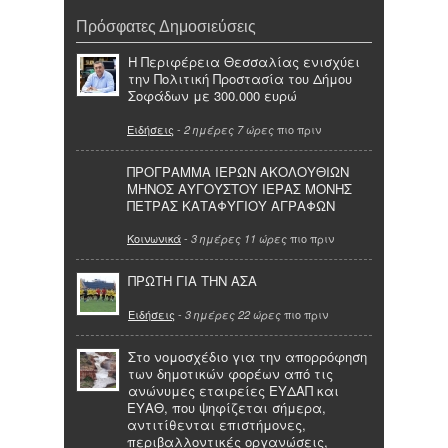
Πρόσφατες Δημοσιεύσεις
Η Περιφέρεια Θεσσαλίας ενισχύει
την Πολιτική Προστασία του Δήμου
Σοφάδων με 300.000 ευρώ
Ειδήσεις
-
πιο πριν
2 ημέρες 7 ώρες
ΠΡΟΓΡΑΜΜΑ ΙΕΡΩΝ ΑΚΟΛΟΥΘΙΩΝ
ΜΗΝΟΣ ΑΥΓΟΥΣΤΟΥ ΙΕΡΑΣ ΜΟΝΗΣ
ΠΕΤΡΑΣ ΚΑΤΑΦΥΓΙΟΥ ΑΓΡΑΦΩΝ
Κοινωνικά
-
πιο πριν
3 ημέρες 11 ώρες
ΠΡΩΤΗ ΓΙΑ ΤΗΝ ΑΣΑ
Ειδήσεις
-
πιο πριν
3 ημέρες 22 ώρες
Στο νομοσχέδιο για την απορρόφηση
των δημοτικών φορέων από τις
ανώνυμες εταιρείες ΕΥΔΑΠ και
ΕΥΑΘ, που ψηφίζεται σήμερα,
αντιτίθενται επιστήμονες,
περιβαλλοντικές οργανώσεις,