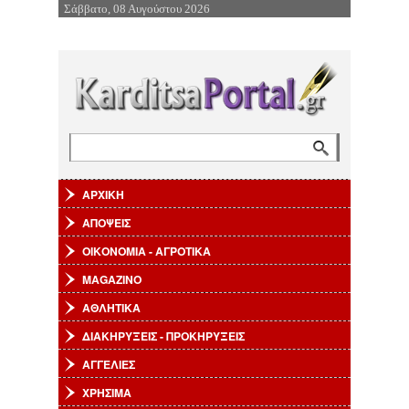
Σάββατο, 08 Αυγούστου 2026
Επιστροφή στην Πλοήγηση
Αναζήτηση
Φόρμα αναζήτησης
ΑΡΧΙΚΗ
ΑΠΟΨΕΙΣ
ΟΙΚΟΝΟΜΙΑ - ΑΓΡΟΤΙΚΑ
MAGAZINO
ΑΘΛΗΤΙΚΑ
ΔΙΑΚΗΡΥΞΕΙΣ - ΠΡΟΚΗΡΥΞΕΙΣ
ΑΓΓΕΛΙΕΣ
ΧΡΗΣΙΜΑ