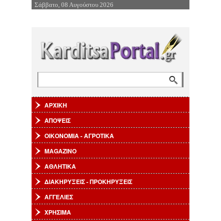
Σάββατο, 08 Αυγούστου 2026
Επιστροφή στην Πλοήγηση
Αναζήτηση
Φόρμα αναζήτησης
ΑΡΧΙΚΗ
ΑΠΟΨΕΙΣ
ΟΙΚΟΝΟΜΙΑ - ΑΓΡΟΤΙΚΑ
MAGAZINO
ΑΘΛΗΤΙΚΑ
ΔΙΑΚΗΡΥΞΕΙΣ - ΠΡΟΚΗΡΥΞΕΙΣ
ΑΓΓΕΛΙΕΣ
ΧΡΗΣΙΜΑ