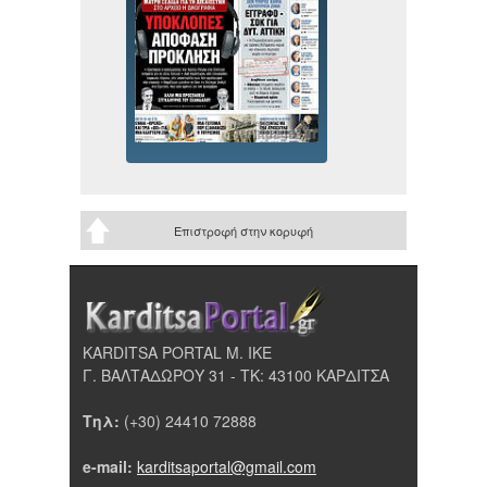
Επιστροφή στην κορυφή
KARDITSA PORTAL Μ. ΙΚΕ
Γ. ΒΑΛΤΑΔΩΡΟΥ 31 - ΤΚ: 43100 ΚΑΡΔΙΤΣΑ
Τηλ:
(+30) 24410 72888
e-mail:
karditsaportal@gmail.com