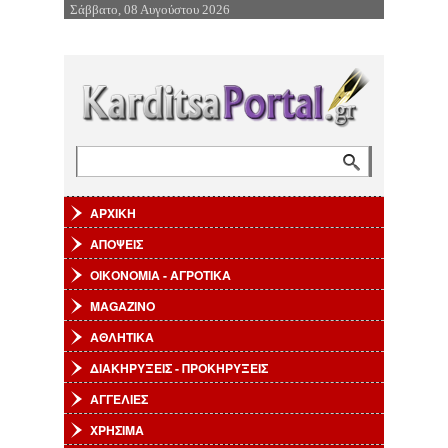
Σάββατο, 08 Αυγούστου 2026
Επιστροφή στην Πλοήγηση
Αναζήτηση
Φόρμα αναζήτησης
ΑΡΧΙΚΗ
ΑΠΟΨΕΙΣ
ΟΙΚΟΝΟΜΙΑ - ΑΓΡΟΤΙΚΑ
MAGAZINO
ΑΘΛΗΤΙΚΑ
ΔΙΑΚΗΡΥΞΕΙΣ - ΠΡΟΚΗΡΥΞΕΙΣ
ΑΓΓΕΛΙΕΣ
ΧΡΗΣΙΜΑ