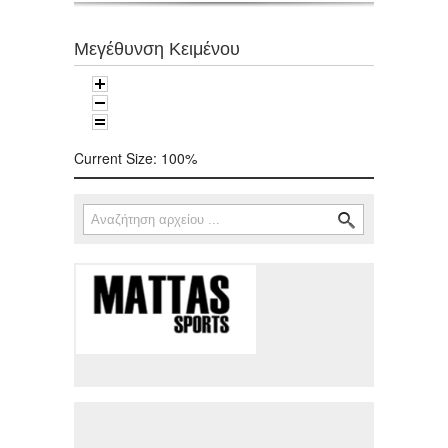
Μεγέθυνση Κειμένου
Current Size:
100%
Αναζήτηση
Φόρμα αναζήτησης