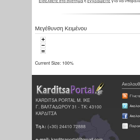
Εισέλθετε στο σύστημα
ή
εγγραφείτε
για να υποβάλ
Μεγέθυνση Κειμένου
Current Size:
100%
Ακολουθ
Γίνετ
KARDITSA PORTAL Μ. ΙΚΕ
Γ. ΒΑΛΤΑΔΩΡΟΥ 31 - ΤΚ: 43100
Ακολου
ΚΑΡΔΙΤΣΑ
Ακολο
Τηλ:
(+30) 24410 72888
Παρακ
e-mail:
karditsaportal@gmail.com