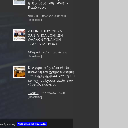
η Περιφερειακή Ενότητα
Καρδίτσας
Magazino
- τελευταία θέαση
[timestamp]
ΔΙΕΘΝΕΣ ΤΟΥΡΝΟΥΑ
ΧΑΝΤΜΠΟΛ ΕΘΝΙΚΩΝ
ΟΜΑΔΩΝ ΓΥΝΑΙΚΩΝ
ΤΣΑΛΕΝΤΖ ΤΡΟΦΥ
Αθλητικά
- τελευταία θέαση
[timestamp]
Κ. Αγοραστός: «Απευθείας
σύνδεση και χρηματοδότηση
των Περιφερειών από την ΕΕ
και όχι με bypass μέσω των
εθνικών κρατών»
Ειδήσεις
- τελευταία θέαση
[timestamp]
τοσελίδας:
AMAZING
Multimedia