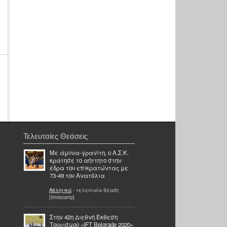
Τελευταίες Θεάσεις
Με άμυνα-γρανίτη, ο Α.Σ.Κ.
κράτησε το αήττητο στην
έδρα του επικρατώντας με
73-49 του Ανατόλια
Αθλητικά
- τελευταία θέαση
[timestamp]
Στην 42η Διεθνή Έκθεση
Τουρισμού «IFT Belgrade 2020»