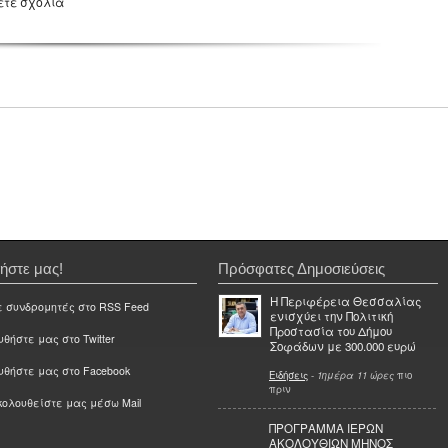
ετε σχόλια
ήστε μας!
Πρόσφατες Δημοσιεύσεις
Η Περιφέρεια Θεσσαλίας
ε συνδρομητές στο RSS Feed
ενισχύει την Πολιτική
Προστασία του Δήμου
θήστε μας στο Twitter
Σοφάδων με 300.000 ευρώ
υθήστε μας στο Facebook
Ειδήσεις
-
1ημέρα 11 ώρες
πιο
πριν
ολουθείστε μας μέσω Mail
ΠΡΟΓΡΑΜΜΑ ΙΕΡΩΝ
ΑΚΟΛΟΥΘΙΩΝ ΜΗΝΟΣ