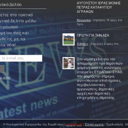
ΑΥΓΟΥΣΤΟΥ ΙΕΡΑΣ ΜΟΝΗΣ
τικό Δελτίο
ΠΕΤΡΑΣ ΚΑΤΑΦΥΓΙΟΥ
ΑΓΡΑΦΩΝ
ίτε στο τακτικό
τικό δελτίο μέσω
Κοινωνικά
-
2 ημέρες 16 ώρες
πιο
πριν
κτρονικού
μείου σας και
ΠΡΩΤΗ ΓΙΑ ΤΗΝ ΑΣΑ
θείτε με τα
Ειδήσεις
-
3 ημέρες 2 ώρες
πιο
ία νέα!
πριν
Στο νομοσχέδιο για την
απορρόφηση των δημοτικών
φορέων από τις ανώνυμες
εταιρείες ΕΥΔΑΠ και ΕΥΑΘ,
που ψηφίζεται σήμερα,
α τεύχη
αντιτίθενται επιστήμονες,
περιβαλλοντικές
οργανώσεις, δημοτικές
αρχές και δημοτικές
επιχειρήσεις ύδρευσης
 :: Η Ηλεκτρονική Εφημερίδα της Καρδίτσας |
Διαφήμιση
|
Επικοινωνία
| Σχεδιασμός Ισ