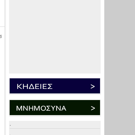
ή
.
.