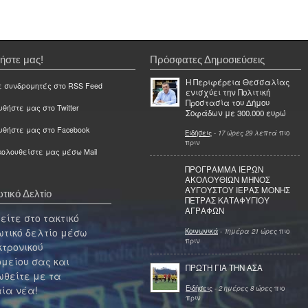
ήστε μας!
Πρόσφατες Δημοσιεύσεις
Η Περιφέρεια Θεσσαλίας
ε συνδρομητές στο RSS Feed
ενισχύει την Πολιτική
Προστασία του Δήμου
θήστε μας στο Twitter
Σοφάδων με 300.000 ευρώ
υθήστε μας στο Facebook
Ειδήσεις
-
17 ώρες 29 λεπτά
πιο
πριν
ολουθείστε μας μέσω Mail
ΠΡΟΓΡΑΜΜΑ ΙΕΡΩΝ
ΑΚΟΛΟΥΘΙΩΝ ΜΗΝΟΣ
ΑΥΓΟΥΣΤΟΥ ΙΕΡΑΣ ΜΟΝΗΣ
τικό Δελτίο
ΠΕΤΡΑΣ ΚΑΤΑΦΥΓΙΟΥ
ΑΓΡΑΦΩΝ
ίτε στο τακτικό
τικό δελτίο μέσω
Κοινωνικά
-
1ημέρα 21 ώρες
πιο
πριν
κτρονικού
μείου σας και
ΠΡΩΤΗ ΓΙΑ ΤΗΝ ΑΣΑ
θείτε με τα
Ειδήσεις
-
2 ημέρες 8 ώρες
πιο
ία νέα!
πριν