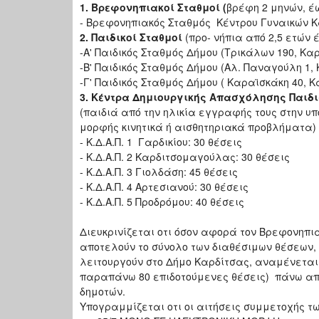
1. Βρεφονηπιακοί Σταθμοί (
βρέφη 2 μηνών,
- Βρεφονηπιακός Σταθμός Κέντρου Γυναικών Κα
2. Παιδικοί Σταθμοί
(προ- νήπια από 2,5 ετών
-Α' Παιδικός Σταθμός Δήμου (Τρικάλων 190, Κα
-Β' Παιδικός Σταθμός Δήμου (Αλ. Παναγούλη 1, 
-Γ' Παιδικός Σταθμός Δήμου ( Καραϊσκάκη 40, Κ
3. Κέντρα Δημιουργικής Απασχόλησης Παιδιών
(παιδιά από την ηλικία εγγραφής τους στην υ
μορφής κινητικά ή αισθητηριακά προβλήματα)
- Κ.Δ.Α.Π. 1 Γαρδικίου: 30 θέσεις
- Κ.Δ.Α.Π. 2 Καρδιτσομαγούλας: 30 θέσεις
- Κ.Δ.Α.Π. 3 Γιολδάση: 45 θέσεις
- Κ.Δ.Α.Π. 4 Αρτεσιανού: 30 θέσεις
- Κ.Δ.Α.Π. 5 Προδρόμου: 40 θέσεις
Διευκρινίζεται οτι όσον αφορά τον Βρεφονηπι
αποτελούν το σύνολο των διαθέσιμων θέσεων, 
λειτουργούν στο Δήμο Καρδίτσας, αναμένεται 
παραπάνω 80 επιδοτούμενες θέσεις) πάνω από
δημοτών.
Υπογραμμίζεται οτι οι αιτήσεις συμμετοχής τ