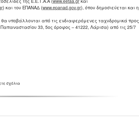
σελίδες της Ε.Ε.Τ.Α.Α (
www.eetaa.gr
και
gr
) και του ΕΠΑΝΑΔ (
www.epanad.gov.gr
), όπου δημοσιεύεται και η
κά θα υποβάλλονται από τις ενδιαφερόμενες ταχυδρομικά προς
Παπαναστασίου 33, 5ος όροφος – 41222, Λάρισα) από τις 25/7
ετε σχόλια