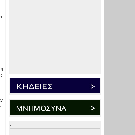
ή
Α
ση
ής
.
Δ/
ν
.
.