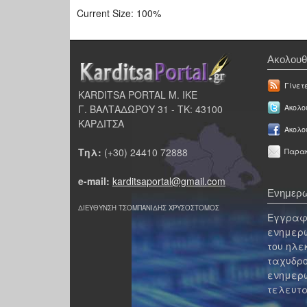
Current Size:
100%
Ακολουθ
Γίνετ
KARDITSA PORTAL Μ. ΙΚΕ
Γ. ΒΑΛΤΑΔΩΡΟΥ 31 - ΤΚ: 43100
Ακολου
ΚΑΡΔΙΤΣΑ
Ακολο
Τηλ:
(+30) 24410 72888
Παρακ
e-mail:
karditsaportal@gmail.com
Ενημερω
ΔΙΕΥΘΥΝΣΗ ΤΣΟΜΠΑΝΙΔΗΣ ΧΡΥΣΟΣΤΟΜΟΣ
Εγγραφε
ενημερω
του ηλε
ταχυδρο
ενημερω
τελευτα