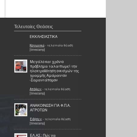
Τελευταίες Θεάσεις
ΕΚΚΛΗΣΙΑΣΤΙΚΑ
Κοινωνικά
- τελευταία θέαση
[timestamp]
Μεγάλο και χρόνιο
πρόβλημα ταλαιπωρεί την
ηλεκτροδότηση οικισμών της
γραμμής Αμάραντου
-Σαραντάπορου
Απόψεις
- τελευταία θέαση
[timestamp]
ΑΝΑΚΟΙΝΩΣΗ ΓΙΑ Φ.Π.Α.
ΑΓΡΟΤΩΝ
Ειδήσεις
- τελευταία θέαση
[timestamp]
ΕΛ.ΑΣ.: Πώς να