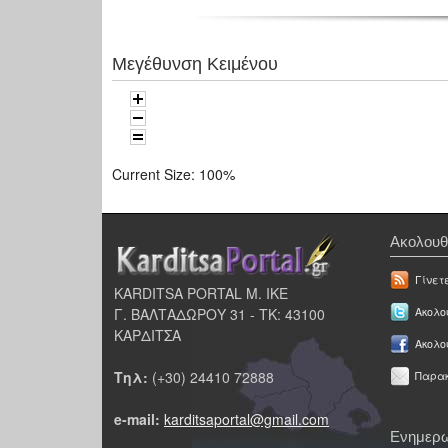
Μεγέθυνση Κειμένου
Current Size:
100%
Ακολουθ
Γίνετ
KARDITSA PORTAL Μ. ΙΚΕ
Γ. ΒΑΛΤΑΔΩΡΟΥ 31 - ΤΚ: 43100
Ακολου
ΚΑΡΔΙΤΣΑ
Ακολο
Τηλ:
(+30) 24410 72888
Παρακ
e-mail:
karditsaportal@gmail.com
Ενημερω