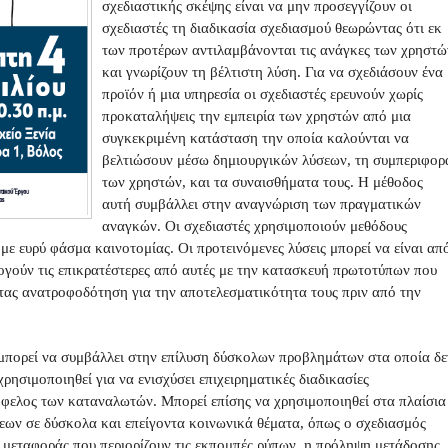
σχεδιαστικής σκέψης είναι να μην προσεγγίζουν οι
σχεδιαστές τη διαδικασία σχεδιασμού θεωρώντας ότι εκ
των προτέρων αντιλαμβάνονται τις ανάγκες των χρηστώ
και γνωρίζουν τη βέλτιστη λύση. Για να σχεδιάσουν ένα
προϊόν ή μια υπηρεσία οι σχεδιαστές ερευνούν χωρίς
προκαταλήψεις την εμπειρία των χρηστών από μια
συγκεκριμένη κατάσταση την οποία καλούνται να
βελτιώσουν μέσω δημιουργικών λύσεων, τη συμπεριφορ
των χρηστών, και τα συναισθήματα τους. Η μέθοδος
αυτή συμβάλλει στην αναγνώριση των πραγματικών
αναγκών. Οι σχεδιαστές χρησιμοποιούν μεθόδους
ε ευρύ φάσμα καινοτομίας. Οι προτεινόμενες λύσεις μπορεί να είναι απ
λογούν τις επικρατέστερες από αυτές με την κατασκευή πρωτοτύπων που
τας ανατροφοδότηση για την αποτελεσματικότητα τους πριν από την
 μπορεί να συμβάλλει στην επίλυση δύσκολων προβλημάτων στα οποία δε
ρησιμοποιηθεί για να ενισχύσει επιχειρηματικές διαδικασίες
όφελος των καταναλωτών. Μπορεί επίσης να χρησιμοποιηθεί στα πλαίσια
σεων σε δύσκολα και επείγοντα κοινωνικά θέματα, όπως ο σχεδιασμός
μεταφοράς που περιορίζουν τις εκπομπές ρύπων, η πρόληψη μετάδοσης