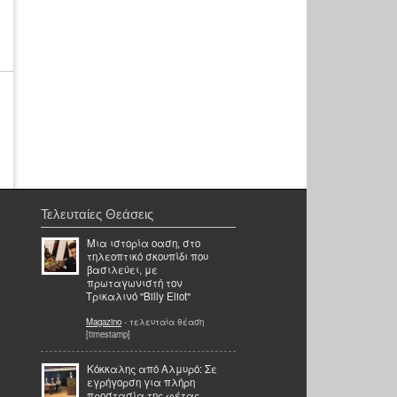
Τελευταίες Θεάσεις
Μια ιστορία οαση, στο
τηλεοπτικό σκουπίδι που
βασιλεύει, με
πρωταγωνιστή τον
Τρικαλινό ''Βilly Eliot''
Magazino
- τελευταία θέαση
[timestamp]
Κόκκαλης από Αλμυρό: Σε
εγρήγορση για πλήρη
προστασία της φέτας