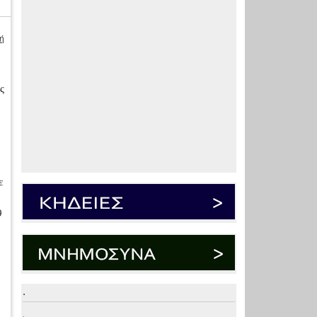
ή
ς
ε
9
.
.