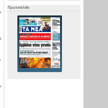
Πρωτοσέλιδα
ν
ά
ό
ν