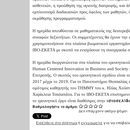
ασθενειών, η προώθηση της υγιεινής διατροφής, και 
εμπλουτισμό διαδικασιών προς όφελος των μαθητών,
εκμάθησης προγραμματισμού.
Η ημερίδα απευθύνεται σε μαθηματικούς της δευτεροβ
συναφών δεξιοτήτων. Οι συμμετέχοντες θα έχουν την ε
χρησιμοποιήσουν στα πλαίσια βιωματικού εργαστηρί
ΙΒΟ-ΕΚΕΤΑ με σκοπό να ενισχύσουν τη συνεργασία στ
Η ημερίδα διοργανώνεται στα πλαίσια του ερευνητικού
Human Centered Innovation in Business and Society
Επιτροπής. Ο σκοπός του ερευνητικού σχεδίου είναι ν
2017 μέχρι το 2019. Για το Πανεπιστήμιο Θεσσαλίας ε
ομότιμος καθηγητής του ΤΗΜΜΥ του κ. Ηλίας Χούστ
Χαρίκλεια Τσαλαπάτα. Για το ΙΒΟ-ΕΚΕΤΑ επιστημονικ
ιστοσελίδ
το ερευνητικό έργο είναι διαθέσιμες στην
Βαθμολογήστε το άρθρο:
Δεν υπάρχουν ακόμα ψήφοι
Εισέλθετε στο σύστημα
ή
εγγραφείτε
για να υποβάλ