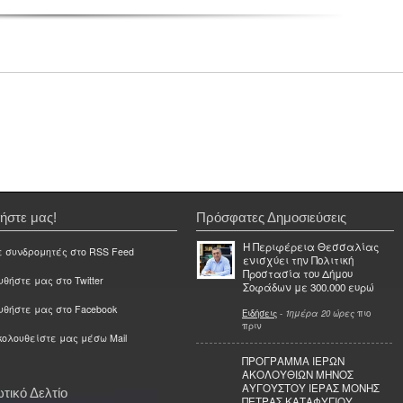
ήστε μας!
Πρόσφατες Δημοσιεύσεις
Η Περιφέρεια Θεσσαλίας
ε συνδρομητές στο RSS Feed
ενισχύει την Πολιτική
Προστασία του Δήμου
θήστε μας στο Twitter
Σοφάδων με 300.000 ευρώ
υθήστε μας στο Facebook
Ειδήσεις
-
1ημέρα 20 ώρες
πιο
πριν
ολουθείστε μας μέσω Mail
ΠΡΟΓΡΑΜΜΑ ΙΕΡΩΝ
ΑΚΟΛΟΥΘΙΩΝ ΜΗΝΟΣ
ΑΥΓΟΥΣΤΟΥ ΙΕΡΑΣ ΜΟΝΗΣ
τικό Δελτίο
ΠΕΤΡΑΣ ΚΑΤΑΦΥΓΙΟΥ