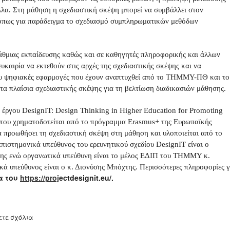
άλλα. Στη μάθηση η σχεδιαστική σκέψη μπορεί να συμβάλλει στον
 όπως για παράδειγμα το σχεδιασμό συμπληρωματικών μεθόδων
άθμιας εκπαίδευσης καθώς και σε καθηγητές πληροφορικής και άλλων
υκαιρία να εκτεθούν στις αρχές της σχεδιαστικής σκέψης και να
ου ψηφιακές εφαρμογές που έχουν αναπτυχθεί από το ΤΗΜΜΥ-ΠΘ και το
α πλαίσια σχεδιαστικής σκέψης για τη βελτίωση διαδικασιών μάθησης.
 έργου DesignIT: Design Thinking in Higher Education for Promoting
 που χρηματοδοτείται από το πρόγραμμα Erasmus+ της Ευρωπαϊκής
α προωθήσει τη σχεδιαστική σκέψη στη μάθηση και υλοποιείται από το
πιστημονικά υπεύθυνος του ερευνητικού σχεδίου DesignIT είναι ο
ης ενώ οργανωτικά υπεύθυνη είναι το μέλος ΕΔΙΠ του ΤΗΜΜΥ κ.
ά υπεύθυνος είναι ο κ. Διονύσης Μπόχτης. Περισσότερες πληροφορίες γ
α του
https://proj
ectdesignit.eu/.
ετε σχόλια