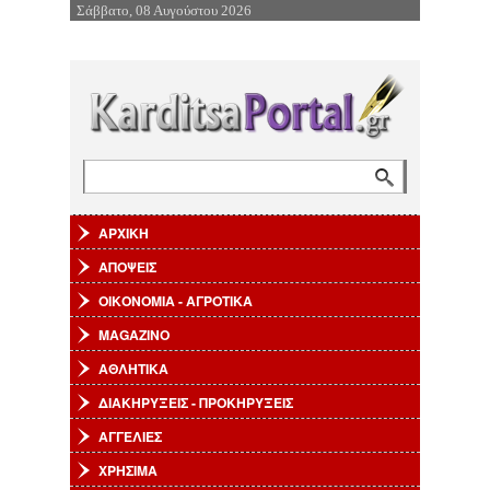
Σάββατο, 08 Αυγούστου 2026
Επιστροφή στην Πλοήγηση
Αναζήτηση
Φόρμα αναζήτησης
ΑΡΧΙΚΗ
ΑΠΟΨΕΙΣ
ΟΙΚΟΝΟΜΙΑ - ΑΓΡΟΤΙΚΑ
MAGAZINO
ΑΘΛΗΤΙΚΑ
ΔΙΑΚΗΡΥΞΕΙΣ - ΠΡΟΚΗΡΥΞΕΙΣ
ΑΓΓΕΛΙΕΣ
ΧΡΗΣΙΜΑ