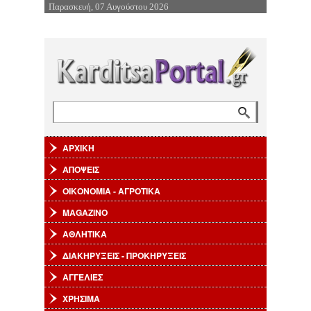
Παρασκευή, 07 Αυγούστου 2026
Επιστροφή στην Πλοήγηση
Αναζήτηση
Φόρμα αναζήτησης
ΑΡΧΙΚΗ
ΑΠΟΨΕΙΣ
ΟΙΚΟΝΟΜΙΑ - ΑΓΡΟΤΙΚΑ
MAGAZINO
ΑΘΛΗΤΙΚΑ
ΔΙΑΚΗΡΥΞΕΙΣ - ΠΡΟΚΗΡΥΞΕΙΣ
ΑΓΓΕΛΙΕΣ
ΧΡΗΣΙΜΑ