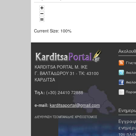
Current Size:
100%
Ακολουθ
Γίνετ
KARDITSA PORTAL Μ. ΙΚΕ
Γ. ΒΑΛΤΑΔΩΡΟΥ 31 - ΤΚ: 43100
Ακολου
ΚΑΡΔΙΤΣΑ
Ακολο
Τηλ:
(+30) 24410 72888
Παρακ
e-mail:
karditsaportal@gmail.com
Ενημερω
ΔΙΕΥΘΥΝΣΗ ΤΣΟΜΠΑΝΙΔΗΣ ΧΡΥΣΟΣΤΟΜΟΣ
Εγγραφε
ενημερω
του ηλε