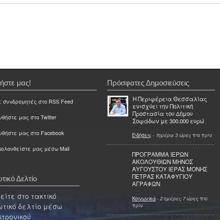
ήστε μας!
Πρόσφατες Δημοσιεύσεις
Η Περιφέρεια Θεσσαλίας
ε συνδρομητές στο RSS Feed
ενισχύει την Πολιτική
Προστασία του Δήμου
θήστε μας στο Twitter
Σοφάδων με 300.000 ευρώ
υθήστε μας στο Facebook
Ειδήσεις
-
1ημέρα 3 ώρες
πιο πριν
ολουθείστε μας μέσω Mail
ΠΡΟΓΡΑΜΜΑ ΙΕΡΩΝ
ΑΚΟΛΟΥΘΙΩΝ ΜΗΝΟΣ
ΑΥΓΟΥΣΤΟΥ ΙΕΡΑΣ ΜΟΝΗΣ
ΠΕΤΡΑΣ ΚΑΤΑΦΥΓΙΟΥ
τικό Δελτίο
ΑΓΡΑΦΩΝ
ίτε στο τακτικό
Κοινωνικά
-
2 ημέρες 7 ώρες
πιο
τικό δελτίο μέσω
πριν
κτρονικού