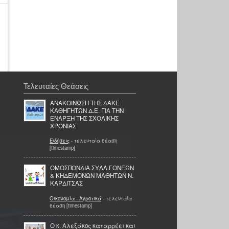
Τελευταίες Θεάσεις
ΑΝΑΚΟΙΝΩΣΗ ΤΗΣ ΔΑΚΕ
ΚΑΘΗΓΗΤΩΝ Δ.Ε. ΓΙΑ ΤΗΝ
ΕΝΑΡΞΗ ΤΗΣ ΣΧΟΛΙΚΗΣ
ΧΡΟΝΙΑΣ
Ειδήσεις
- τελευταία θέαση
[timestamp]
ΟΜΟΣΠΟΝΔΙΑ ΣΥΛΛ.ΓΟΝΕΩΝ
& ΚΗΔΕΜΟΝΩΝ ΜΑΘΗΤΩΝ Ν.
ΚΑΡΔΙΤΣΑΣ
Οικονομία - Αγροτικά
- τελευταία
θέαση [timestamp]
Ο κ. Αλεξάκος καταρρέει και