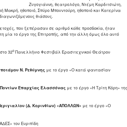
Ζυγογιάννη, θεατρολόγο, Ντέμη Καρδιτσιώτη,
ική Μακρή, ηθοποιό, Σπύρο Μπουντούρη, ηθοποιό και Κατερίνα
διαγωνιζόμενους θιάσους.
μετοχές, που ξεπέρασαν σε αριθμό κάθε προσδοκία, ήταν
η μία το έργο της Επιτροπής, από την άλλη όμως όλο αυτό
ο
στο 32
Πανελλήνιο Φεστιβάλ Ερασιτεχνικού Θεάτρου
οποτάμου Ν. Ρεθύμνης
με το έργο «Ο κατά φαντασίαν
ς Ποντίων Επαρχίας Ελασσόνας
με το έργο «Η Τρίτη Κόρη» τη
Περιγιαλίου (Δ. Κορινθίων) «ΑΠΟΛΛΩΝ»
με το έργο «Ο
ΑΔΕΣ» του Ευριπίδη