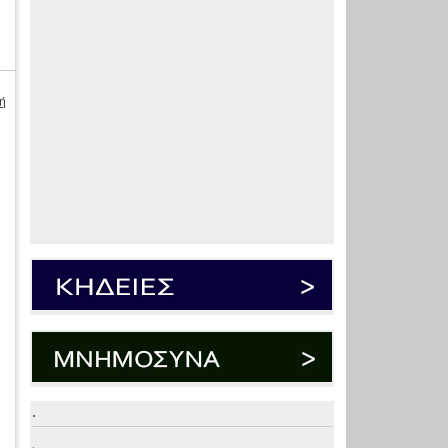
ή
.
.