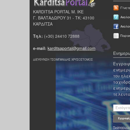
Γίνετ
KARDITSA PORTAL Μ. ΙΚΕ
Γ. ΒΑΛΤΑΔΩΡΟΥ 31 - ΤΚ: 43100
Ακολου
ΚΑΡΔΙΤΣΑ
Ακολο
Τηλ:
(+30) 24410 72888
Παρακ
e-mail:
karditsaportal@gmail.com
Ενημερω
ΔΙΕΥΘΥΝΣΗ ΤΣΟΜΠΑΝΙΔΗΣ ΧΡΥΣΟΣΤΟΜΟΣ
Εγγραφε
ενημερω
του ηλε
ταχυδρο
ενημερω
τελευτα
Προηγούμεν