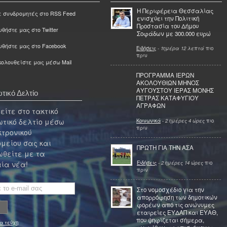
Η Περιφέρεια Θεσσαλίας
ε συνδρομητές στο RSS Feed
ενισχύει την Πολιτική
Προστασία του Δήμου
θήστε μας στο Twitter
Σοφάδων με 300.000 ευρώ
υθήστε μας στο Facebook
Ειδήσεις
-
1ημέρα 12 λεπτά
πιο
πριν
ολουθείστε μας μέσω Mail
ΠΡΟΓΡΑΜΜΑ ΙΕΡΩΝ
ΑΚΟΛΟΥΘΙΩΝ ΜΗΝΟΣ
ΑΥΓΟΥΣΤΟΥ ΙΕΡΑΣ ΜΟΝΗΣ
τικό Δελτίο
ΠΕΤΡΑΣ ΚΑΤΑΦΥΓΙΟΥ
ΑΓΡΑΦΩΝ
ίτε στο τακτικό
τικό δελτίο μέσω
Κοινωνικά
-
2 ημέρες 4 ώρες
πιο
πριν
κτρονικού
μείου σας και
ΠΡΩΤΗ ΓΙΑ ΤΗΝ ΑΣΑ
θείτε με τα
Ειδήσεις
-
2 ημέρες 14 ώρες
πιο
ία νέα!
πριν
Στο νομοσχέδιο για την
απορρόφηση των δημοτικών
φορέων από τις ανώνυμες
εταιρείες ΕΥΔΑΠ και ΕΥΑΘ,
που ψηφίζεται σήμερα,
α τεύχη