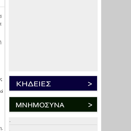
ή
ε
ή
ς
κά
.
η,
.