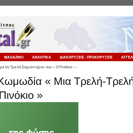
Επιστροφή στην Πλοήγηση
MAGAZINO
ΑΘΛΗΤΙΚΑ
ΔΙΑΚΗΡΥΞΕΙΣ - ΠΡΟΚΗΡΥΞΕΙΣ
ΑΓΓΕΛ
ρελή-Τρελή Σαραντάρα» και « Ο Πινόκιο » ›
 Κωμωδία « Μια Τρελή-Τρελ
Πινόκιο »