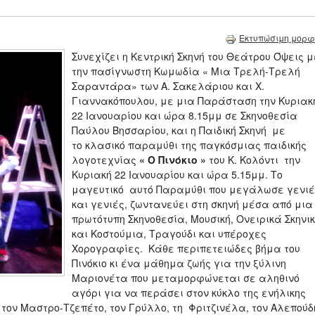
Εκτυπώσιμη μορφ
​Συνεχίζει η Κεντρική Σκηνή του Θεάτρου Όψεις μ
την πασίγνωστη Κωμωδία « Μια Τρελή-Τρελή
Σαραντάρα» των Α. Σακελάριου και Χ.
Γιαννακόπουλου, με μια Παράσταση την Κυριακ
22 Ιανουαρίου και ώρα 8.15μμ σε Σκηνοθεσία
Παύλου Βησσαρίου, και η Παιδική Σκηνή με
το κλασικό παραμύθι της παγκόσμιας παιδικής
λογοτεχνίας
« Ο Πινόκιο »
του Κ. Κολόντι την
Κυριακή 22 Ιανουαρίου και ώρα 5.15μμ. Το
μαγευτικό αυτό Παραμύθι που μεγάλωσε γενιέ
και γενιές, ζωντανεύει στη σκηνή μέσα από μια
πρωτότυπη Σκηνοθεσία, Μουσική, Ονειρικά Σκηνι
και Κοστούμια, Τραγούδι και υπέροχες
Χορογραφίες. Κάθε περιπετειώδες βήμα του
Πινόκιο κι ένα μάθημα ζωής για την ξύλινη
Μαριονέτα που μεταμορφώνεται σε αληθινό
αγόρι για να περάσει στον κύκλο της ενήλικης
τον Μαστρο-Τζεπέτο, τον Γρύλλο, τη Φριτζινέλα, τον Αλεπούδ