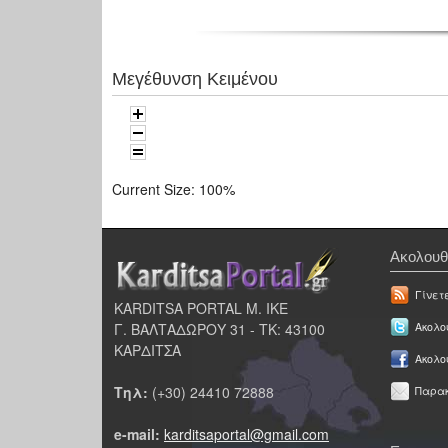
Μεγέθυνση Κειμένου
Current Size:
100%
Ακολουθ
Γίνετ
KARDITSA PORTAL Μ. ΙΚΕ
Γ. ΒΑΛΤΑΔΩΡΟΥ 31 - ΤΚ: 43100
Ακολου
ΚΑΡΔΙΤΣΑ
Ακολο
Τηλ:
(+30) 24410 72888
Παρακ
e-mail:
karditsaportal@gmail.com