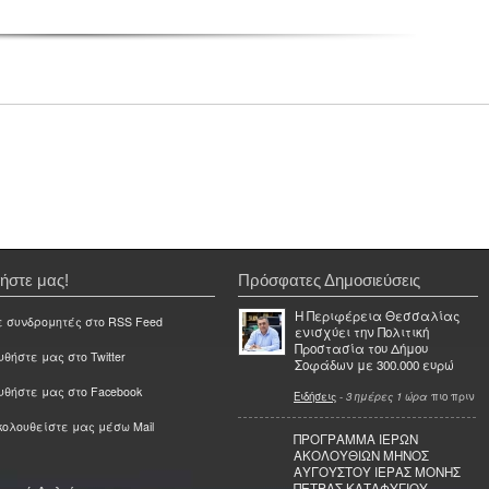
ήστε μας!
Πρόσφατες Δημοσιεύσεις
Η Περιφέρεια Θεσσαλίας
ε συνδρομητές στο RSS Feed
ενισχύει την Πολιτική
Προστασία του Δήμου
θήστε μας στο Twitter
Σοφάδων με 300.000 ευρώ
υθήστε μας στο Facebook
Ειδήσεις
-
3 ημέρες 1 ώρα
πιο πριν
ολουθείστε μας μέσω Mail
ΠΡΟΓΡΑΜΜΑ ΙΕΡΩΝ
ΑΚΟΛΟΥΘΙΩΝ ΜΗΝΟΣ
ΑΥΓΟΥΣΤΟΥ ΙΕΡΑΣ ΜΟΝΗΣ
ΠΕΤΡΑΣ ΚΑΤΑΦΥΓΙΟΥ