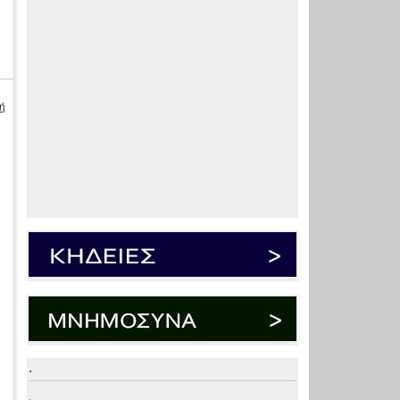
ή
.
.