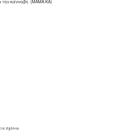
α την κάνναβη (ΜΑΜΑ.ΚΑ)
ετε σχόλια