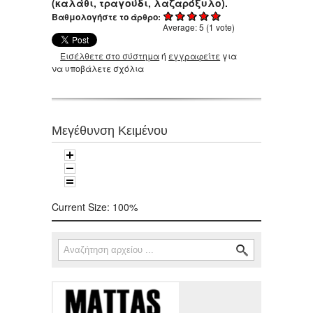
(καλάθι, τραγούδι, λαζαρόξυλο).
Βαθμολογήστε το άρθρο:
Average:
5
(
1
vote)
Εισέλθετε στο σύστημα
ή
εγγραφείτε
για
να υποβάλετε σχόλια
Μεγέθυνση Κειμένου
Current Size:
100%
Αναζήτηση
Φόρμα αναζήτησης