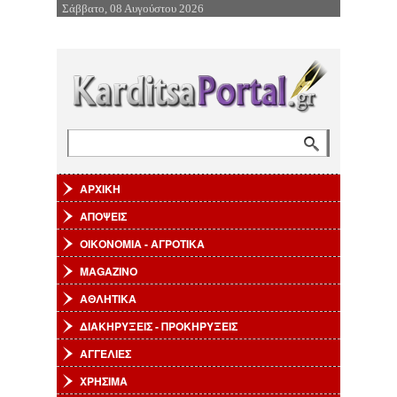
Σάββατο, 08 Αυγούστου 2026
Επιστροφή στην Πλοήγηση
Αναζήτηση
Φόρμα αναζήτησης
ΑΡΧΙΚΗ
ΑΠΟΨΕΙΣ
ΟΙΚΟΝΟΜΙΑ - ΑΓΡΟΤΙΚΑ
MAGAZINO
ΑΘΛΗΤΙΚΑ
ΔΙΑΚΗΡΥΞΕΙΣ - ΠΡΟΚΗΡΥΞΕΙΣ
ΑΓΓΕΛΙΕΣ
ΧΡΗΣΙΜΑ