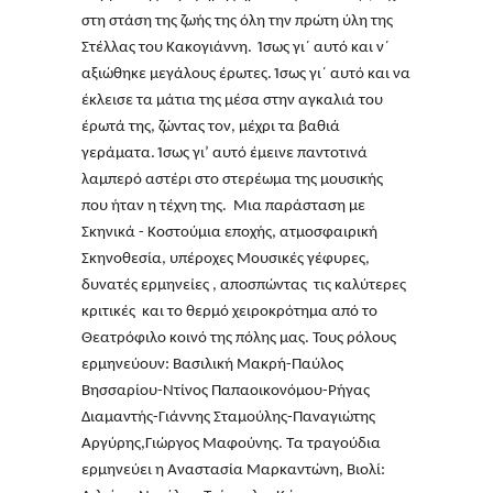
στη στάση της ζωής της όλη την πρώτη ύλη της
Στέλλας του Κακογιάννη. Ίσως γι΄ αυτό και ν΄
αξιώθηκε μεγάλους έρωτες. Ίσως γι΄ αυτό και να
έκλεισε τα μάτια της μέσα στην αγκαλιά του
έρωτά της, ζώντας τον, μέχρι τα βαθιά
γεράματα. Ίσως γι’ αυτό έμεινε παντοτινά
λαμπερό αστέρι στο στερέωμα της μουσικής
που ήταν η τέχνη της. Μια παράσταση με
Σκηνικά - Κοστούμια εποχής, ατμοσφαιρική
Σκηνοθεσία, υπέροχες Μουσικές γέφυρες,
δυνατές ερμηνείες , αποσπώντας τις καλύτερες
κριτικές και το θερμό χειροκρότημα από το
Θεατρόφιλο κοινό της πόλης μας. Τους ρόλους
ερμηνεύουν: Βασιλική Μακρή-Παύλος
Βησσαρίου-Ντίνος Παπαοικονόμου-Ρήγας
Διαμαντής-Γιάννης Σταμούλης-Παναγιώτης
Αργύρης,Γιώργος Μαφούνης. Τα τραγούδια
ερμηνεύει η Αναστασία Μαρκαντώνη, Βιολί: