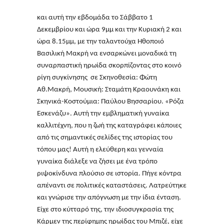
και αυτή την εβδομάδα το Σάββατο 1
Δεκεμβρίου και ώρα 9μμ και την Κυριακή 2 και
ώρα 8.15μμ, με την ταλαντούχα Ηθοποιό
Βασιλική Μακρή να ενσαρκώνει μοναδικά τη
συναρπαστική ηρωίδα σκορπίζοντας στο κοινό
ρίγη συγκίνησης σε Σκηνοθεσία: Φώτη
Αθ.Μακρή, Μουσική: Σταμάτη Κραουνάκη και
Σκηνικά-Κοστούμια: Παύλου Βησσαρίου. «Ρόζα
Εσκενάζυ». Αυτή την εμβληματική γυναίκα
καλλιτέχνη, που η ζωή της καταγράφει κάποιες
από τις σημαντικές σελίδες της ιστορίας του
τόπου μας! Αυτή η ελεύθερη και γενναία
γυναίκα διάλεξε να ζήσει με ένα τρόπο
ριψοκίνδυνα πλούσιο σε ιστορία. Πήγε κόντρα
απέναντι σε πολιτικές καταστάσεις. Λατρεύτηκε
και γνώρισε την απόγνωση με την ίδια ένταση.
Είχε στο κύτταρό της, την ιδιοσυγκρασία της
Κάρμεν της περίφημης ηρωίδας του Μπιζέ, είχε