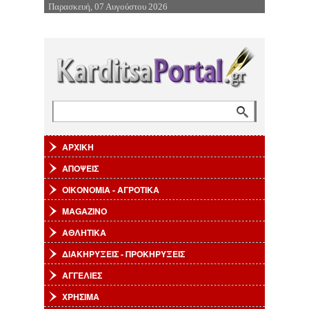
Παρασκευή, 07 Αυγούστου 2026
Επιστροφή στην Πλοήγηση
Αναζήτηση
Φόρμα αναζήτησης
ΑΡΧΙΚΗ
ΑΠΟΨΕΙΣ
ΟΙΚΟΝΟΜΙΑ - ΑΓΡΟΤΙΚΑ
MAGAZINO
ΑΘΛΗΤΙΚΑ
ΔΙΑΚΗΡΥΞΕΙΣ - ΠΡΟΚΗΡΥΞΕΙΣ
ΑΓΓΕΛΙΕΣ
ΧΡΗΣΙΜΑ