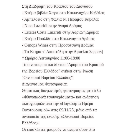
Στη Διαδρομή του Κρασιού του Διονύσου
- Κτήμα βιβλία Χώρα στο Κοκκινοχώρι Καβάλας
- Αμπελόεις στη Φωλιά Ν. Περάμου Καβάλας
- Nico Lazaridi στην Αγορά Δράμας
- Estates Costa Lazaridi στην Αδριανή Δράμας
- Κτήμα Παυλίδη στα Κοκκινόγεια Δράμας
- Oenops Wines στην Προσοτσάνη Δράμας
- Το Κτήμα τ’ Αποστόλη στην Άμπελοι Σερρών|
* Ωράριο Λειτουργίας 11:00-18:00
Το οινοτουριστικό δίκτυο "Δρόμοι του Κρασιού
της Βορείου Ελλάδος" ανήκει στην ένωση
"Οινοποιοί Βορείου Ελλάδος".
Διαγωνισμός Φωτογραφίας
Θεματικός διαγωνισμός φωτογραφίας με τίτλο
«Φθινοπωρινά τσουγκρίσματα» και ανάρτηση
φωτογραφιών από την «Παγκόσμια Ημέρα
Οινοτουρισμού» στις 09/11/25, μόνο από τα
οινοποιεία της ένωσης «Οινοποιοί Βορείου
Ελλάδος».
Οι επισκέπτες μπορούν να αναρτήσουν στο