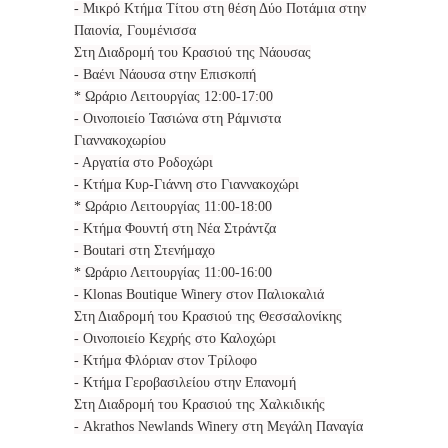
- Μικρό Κτήμα Τίτου στη θέση Δύο Ποτάμια στην
Παιονία, Γουμένισσα
Στη Διαδρομή του Κρασιού της Νάουσας
- Βαένι Νάουσα στην Επισκοπή
* Ωράριο Λειτουργίας 12:00-17:00
- Οινοποιείο Τασιώνα στη Ράμνιστα
Γιαννακοχωρίου
- Αργατία στο Ροδοχώρι
- Κτήμα Κυρ-Γιάννη στο Γιαννακοχώρι
* Ωράριο Λειτουργίας 11:00-18:00
- Κτήμα Φουντή στη Νέα Στράντζα
- Boutari στη Στενήμαχο
* Ωράριο Λειτουργίας 11:00-16:00
- Klonas Boutique Winery στον Παλιοκαλιά
Στη Διαδρομή του Κρασιού της Θεσσαλονίκης
- Οινοποιείο Κεχρής στο Καλοχώρι
- Κτήμα Φλόριαν στον Τρίλοφο
- Κτήμα Γεροβασιλείου στην Επανομή
Στη Διαδρομή του Κρασιού της Χαλκιδικής
- Akrathos Newlands Winery στη Μεγάλη Παναγία