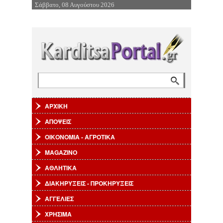
Σάββατο, 08 Αυγούστου 2026
Επιστροφή στην Πλοήγηση
Αναζήτηση
Φόρμα αναζήτησης
ΑΡΧΙΚΗ
ΑΠΟΨΕΙΣ
ΟΙΚΟΝΟΜΙΑ - ΑΓΡΟΤΙΚΑ
MAGAZINO
ΑΘΛΗΤΙΚΑ
ΔΙΑΚΗΡΥΞΕΙΣ - ΠΡΟΚΗΡΥΞΕΙΣ
ΑΓΓΕΛΙΕΣ
ΧΡΗΣΙΜΑ