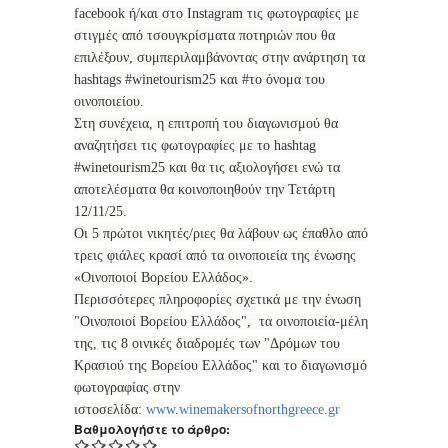
facebook ή/και στο Instagram τις φωτογραφίες με
στιγμές από τσουγκρίσματα ποτηριών που θα
επιλέξουν, συμπεριλαμβάνοντας στην ανάρτηση τα
hashtags #winetourism25 και #το όνομα του
οινοποιείου.
Στη συνέχεια, η επιτροπή του διαγωνισμού θα
αναζητήσει τις φωτογραφίες με το hashtag
#winetourism25 και θα τις αξιολογήσει ενώ τα
αποτελέσματα θα κοινοποιηθούν την Τετάρτη
12/11/25.
Οι 5 πρώτοι νικητές/ριες θα λάβουν ως έπαθλο από
τρεις φιάλες κρασί από τα οινοποιεία της ένωσης
«Οινοποιοί Βορείου Ελλάδος».
Περισσότερες πληροφορίες σχετικά με την ένωση
"Οινοποιοί Βορείου Ελλάδος", τα οινοποιεία-μέλη
της, τις 8 οινικές διαδρομές των "Δρόμων του
Κρασιού της Βορείου Ελλάδος" και το διαγωνισμό
φωτογραφίας στην
ιστοσελίδα:
www.winemakersofnorthgreece.gr
Βαθμολογήστε το άρθρο: