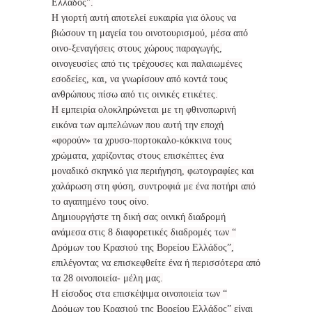
Ελλάδος".
Η γιορτή αυτή αποτελεί ευκαιρία για όλους να
βιώσουν τη μαγεία του οινοτουρισμού, μέσα από
οινο-ξεναγήσεις στους χώρους παραγωγής,
οινογευσίες από τις τρέχουσες και παλαιωμένες
εσοδείες, και, να γνωρίσουν από κοντά τους
ανθρώπους πίσω από τις οινικές ετικέτες.
Η εμπειρία ολοκληρώνεται με τη φθινοπωρινή
εικόνα των αμπελώνων που αυτή την εποχή
«φορούν» τα χρυσο-πορτοκαλο-κόκκινα τους
χρώματα, χαρίζοντας στους επισκέπτες ένα
μοναδικό σκηνικό για περιήγηση, φωτογραφίες και
χαλάρωση στη φύση, συντροφιά με ένα ποτήρι από
το αγαπημένο τους οίνο.
Δημιουργήστε τη δική σας οινική διαδρομή
ανάμεσα στις 8 διαφορετικές διαδρομές των “
Δρόμων του Κρασιού της Βορείου Ελλάδος”,
επιλέγοντας να επισκεφθείτε ένα ή περισσότερα από
τα 28 οινοποιεία- μέλη μας.
Η είσοδος στα επισκέψιμα οινοποιεία των “
Δρόμων του Κρασιού της Βορείου Ελλάδος” είναι