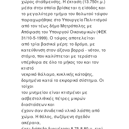
χώρος στάθμευσης. Η έκταση (13.750τ.μ.)
μέσα στην οποία βρίσκεται η είσοδος και
το μεγαλύτερο τμήμα του θολωτού τάφου
παραχωρήθηκε στο Υπουργείο Πολιτισμού
από τον τέως δήμο Μητρόπολης με
Απόφαση του Υπουργού Οικονομικών (ΦΕΚ
31/10-5-1999). Ο τάφος αποτελείται
από τρία βασικά μέρη: το δρόμο, με
κατεύθυνση στον άξονα βορρά - νότου, το
στόμιο, που καλύπτεται με τεράστια
υπέρθυρα σε όλο το μήκος του και τον
κτιστό
νεκρικό θάλαμο, κυκλικής κάτοψης,
δομημένο κατά το εκφορικό σύστημα. Οι
τοίχοι
του μνημείου είναι κτισμένοι με
ασβεστολιθικές πέτρες μικρών
διαστάσεων και
έχουν σαν συνδετικό υλικό λάσπη από
χώμα. Η θόλος, σωζόμενη σχεδόν
ακέραια,
έχει δάπεδο διαμέτρου 8,75-8,80 μ. ενώ