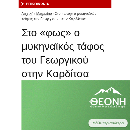
ΕΠΙΚΟΙΝΩΝΙΑ
Αρχική
›
Magazino
› Στο «φως» ο μυκηναϊκός
Είστε εδώ
τάφος του Γεωργικού στην Καρδίτσα ›
Στο «φως» ο
μυκηναϊκός τάφος
του Γεωργικού
στην Καρδίτσα