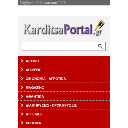
Σάββατο, 08 Αυγούστου 2026
Επιστροφή στην Πλοήγηση
Αναζήτηση
Φόρμα αναζήτησης
ΑΡΧΙΚΗ
ΑΠΟΨΕΙΣ
ΟΙΚΟΝΟΜΙΑ - ΑΓΡΟΤΙΚΑ
MAGAZINO
ΑΘΛΗΤΙΚΑ
ΔΙΑΚΗΡΥΞΕΙΣ - ΠΡΟΚΗΡΥΞΕΙΣ
ΑΓΓΕΛΙΕΣ
ΧΡΗΣΙΜΑ