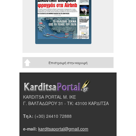
Επιστροφή στην κορυφή
KARDITSA PORTAL Μ. ΙΚΕ
Γ. ΒΑΛΤΑΔΩΡΟΥ 31 - ΤΚ: 43100 ΚΑΡΔΙΤΣΑ
Τηλ:
(+30) 24410 72888
e-mail:
karditsaportal@gmail.com