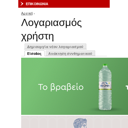
ΕΠΙΚΟΙΝΩΝΙΑ
Αρχική
›
Είστε εδώ
Λογαριασμός
χρήστη
Πρωτεύουσες καρτέλες
Δημιουργία νέου λογαριασμού
Είσοδος
Ανάκτηση συνθηματικού
(ενεργή καρτέλα)