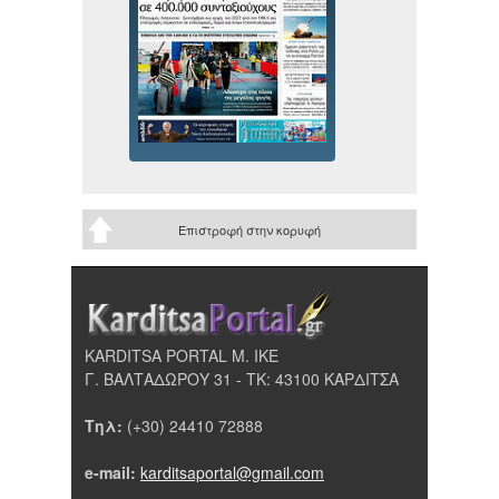
Επιστροφή στην κορυφή
KARDITSA PORTAL Μ. ΙΚΕ
Γ. ΒΑΛΤΑΔΩΡΟΥ 31 - ΤΚ: 43100 ΚΑΡΔΙΤΣΑ
Τηλ:
(+30) 24410 72888
e-mail:
karditsaportal@gmail.com