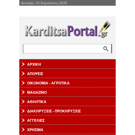
Δευτέρα, 10 Αυγούστου 2026
Επιστροφή στην Πλοήγηση
Αναζήτηση
Φόρμα αναζήτησης
ΑΡΧΙΚΗ
ΑΠΟΨΕΙΣ
ΟΙΚΟΝΟΜΙΑ - ΑΓΡΟΤΙΚΑ
MAGAZINO
ΑΘΛΗΤΙΚΑ
ΔΙΑΚΗΡΥΞΕΙΣ - ΠΡΟΚΗΡΥΞΕΙΣ
ΑΓΓΕΛΙΕΣ
ΧΡΗΣΙΜΑ