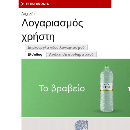
ΕΠΙΚΟΙΝΩΝΙΑ
Αρχική
›
Είστε εδώ
Λογαριασμός
χρήστη
Πρωτεύουσες καρτέλες
Δημιουργία νέου λογαριασμού
Είσοδος
Ανάκτηση συνθηματικού
(ενεργή καρτέλα)