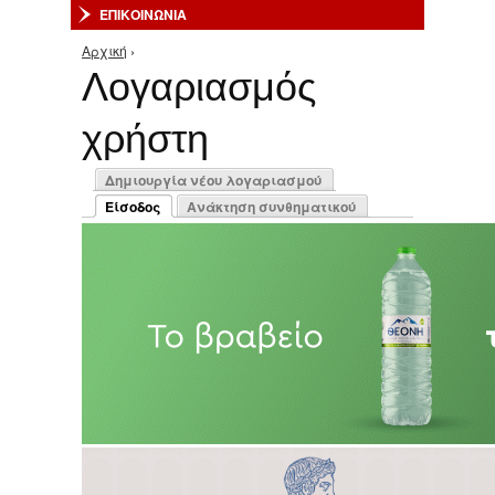
ΕΠΙΚΟΙΝΩΝΙΑ
Αρχική
›
Είστε εδώ
Λογαριασμός
χρήστη
Πρωτεύουσες καρτέλες
Δημιουργία νέου λογαριασμού
Είσοδος
Ανάκτηση συνθηματικού
(ενεργή καρτέλα)