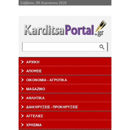
Σάββατο, 08 Αυγούστου 2026
Επιστροφή στην Πλοήγηση
Αναζήτηση
Φόρμα αναζήτησης
ΑΡΧΙΚΗ
ΑΠΟΨΕΙΣ
ΟΙΚΟΝΟΜΙΑ - ΑΓΡΟΤΙΚΑ
MAGAZINO
ΑΘΛΗΤΙΚΑ
ΔΙΑΚΗΡΥΞΕΙΣ - ΠΡΟΚΗΡΥΞΕΙΣ
ΑΓΓΕΛΙΕΣ
ΧΡΗΣΙΜΑ