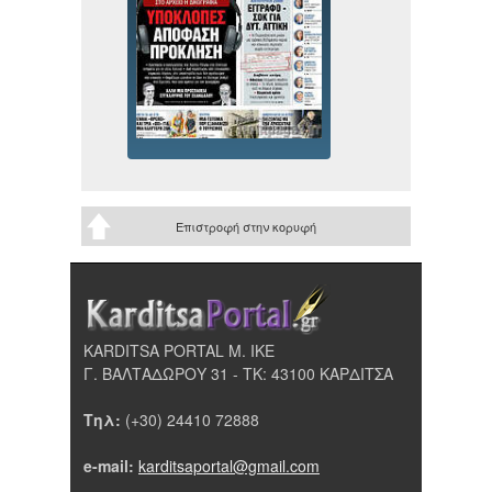
Επιστροφή στην κορυφή
KARDITSA PORTAL Μ. ΙΚΕ
Γ. ΒΑΛΤΑΔΩΡΟΥ 31 - ΤΚ: 43100 ΚΑΡΔΙΤΣΑ
Τηλ:
(+30) 24410 72888
e-mail:
karditsaportal@gmail.com