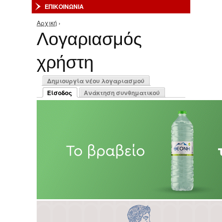
ΕΠΙΚΟΙΝΩΝΙΑ
Αρχική
›
Είστε εδώ
Λογαριασμός
χρήστη
Πρωτεύουσες καρτέλες
Δημιουργία νέου λογαριασμού
Είσοδος
Ανάκτηση συνθηματικού
(ενεργή καρτέλα)