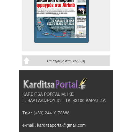
Επιστροφή στην κορυφή
KARDITSA PORTAL Μ. ΙΚΕ
Γ. ΒΑΛΤΑΔΩΡΟΥ 31 - ΤΚ: 43100 ΚΑΡΔΙΤΣΑ
Τηλ:
(+30) 24410 72888
e-mail:
karditsaportal@gmail.com