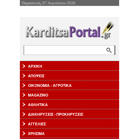
Παρασκευή, 07 Αυγούστου 2026
Επιστροφή στην Πλοήγηση
Αναζήτηση
Φόρμα αναζήτησης
ΑΡΧΙΚΗ
ΑΠΟΨΕΙΣ
ΟΙΚΟΝΟΜΙΑ - ΑΓΡΟΤΙΚΑ
MAGAZINO
ΑΘΛΗΤΙΚΑ
ΔΙΑΚΗΡΥΞΕΙΣ - ΠΡΟΚΗΡΥΞΕΙΣ
ΑΓΓΕΛΙΕΣ
ΧΡΗΣΙΜΑ