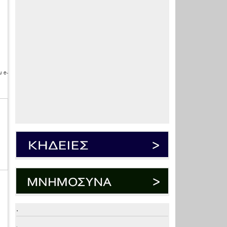
 e-
.
.