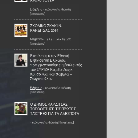
Ανακοινωθέν
Ειδήσεις
- τελευταία θέαση
[timestamp]
ΣΧΟΛΙΚΟ ΣΚΑΚΙ Ν.
ΚΑΡΔΙΤΣΑΣ 2014
Magazino
- τελευταία θέαση
[timestamp]
Επισκεψη στην Εθνική
Βιβλιοθήκη Ελλάδος
πραγματοποίησε η βουλευτής
του ΣΥΡΙΖΑ Καρδίτσας κ.
Χρυσούλα Κατσαβριά –
Σιωροπούλου
Ειδήσεις
- τελευταία θέαση
[timestamp]
Ο ΔΗΜΟΣ ΚΑΡΔΙΤΣΑΣ
ΤΟΠΟΘΕΤΗΣΕ ΤΙΣ ΠΡΩΤΕΣ
ΤΑΪΣΤΡΕΣ ΓΙΑ ΤΑ ΑΔΕΣΠΟΤΑ
- τελευταία θέαση [timestamp]