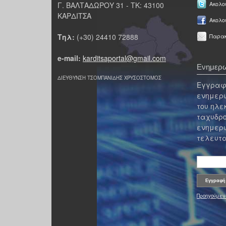
Γ. ΒΑΛΤΑΔΩΡΟΥ 31 - ΤΚ: 43100
Ακολου
ΚΑΡΔΙΤΣΑ
Ακολο
Τηλ:
(+30) 24410 72888
Παρακ
e-mail:
karditsaportal@gmail.com
Ενημερω
ΔΙΕΥΘΥΝΣΗ ΤΣΟΜΠΑΝΙΔΗΣ ΧΡΥΣΟΣΤΟΜΟΣ
Εγγραφε
ενημερω
του ηλε
ταχυδρο
ενημερω
τελευτα
Προηγούμεν