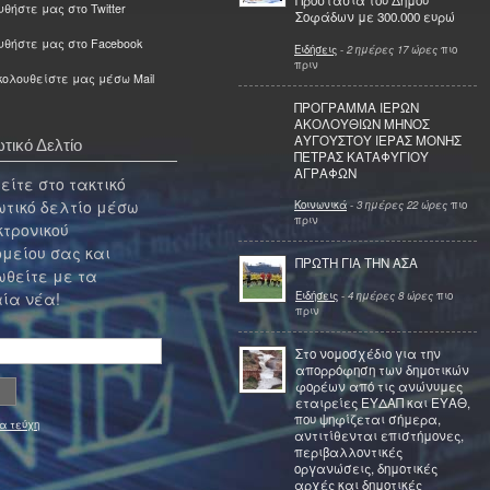
Προστασία του Δήμου
θήστε μας στο Twitter
Σοφάδων με 300.000 ευρώ
υθήστε μας στο Facebook
Ειδήσεις
-
2 ημέρες 17 ώρες
πιο
πριν
ολουθείστε μας μέσω Mail
ΠΡΟΓΡΑΜΜΑ ΙΕΡΩΝ
ΑΚΟΛΟΥΘΙΩΝ ΜΗΝΟΣ
ΑΥΓΟΥΣΤΟΥ ΙΕΡΑΣ ΜΟΝΗΣ
τικό Δελτίο
ΠΕΤΡΑΣ ΚΑΤΑΦΥΓΙΟΥ
ΑΓΡΑΦΩΝ
ίτε στο τακτικό
τικό δελτίο μέσω
Κοινωνικά
-
3 ημέρες 22 ώρες
πιο
πριν
κτρονικού
μείου σας και
ΠΡΩΤΗ ΓΙΑ ΤΗΝ ΑΣΑ
θείτε με τα
Ειδήσεις
-
4 ημέρες 8 ώρες
πιο
ία νέα!
πριν
Στο νομοσχέδιο για την
απορρόφηση των δημοτικών
φορέων από τις ανώνυμες
εταιρείες ΕΥΔΑΠ και ΕΥΑΘ,
που ψηφίζεται σήμερα,
α τεύχη
αντιτίθενται επιστήμονες,
περιβαλλοντικές
οργανώσεις, δημοτικές
αρχές και δημοτικές