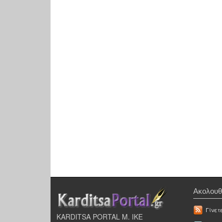
Ακολουθ
Γίνετ
KARDITSA PORTAL Μ. ΙΚΕ