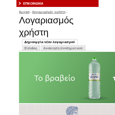
ΕΠΙΚΟΙΝΩΝΙΑ
Αρχική
›
Λογαριασμός χρήστη
›
Είστε εδώ
Λογαριασμός
χρήστη
Πρωτεύουσες καρτέλες
Δημιουργία νέου λογαριασμού
(ενεργή καρτέλα)
Είσοδος
Ανάκτηση συνθηματικού