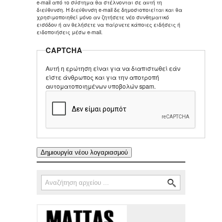
e-mail από το σύστημα θα στέλνονται σε αυτή τη
διεύθυνση. Η διεύθυνση e-mail δε δημοσιοποιείται και θα
χρησιμοποιηθεί μόνο αν ζητήσετε νέο συνθηματικό
εισόδου ή αν θελήσετε να παίρνετε κάποιες ειδήσεις ή
ειδοποιήσεις μέσω e-mail.
CAPTCHA
Αυτή η ερώτηση είναι για να διαπιστωθεί εάν
είστε άνθρωπος και για την αποτροπή
αυτοματοποιημένων υποβολών spam.
Αναζήτηση
Φόρμα αναζήτησης