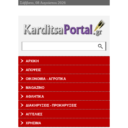
Σάββατο, 08 Αυγούστου 2026
Επιστροφή στην Πλοήγηση
Αναζήτηση
Φόρμα αναζήτησης
ΑΡΧΙΚΗ
ΑΠΟΨΕΙΣ
ΟΙΚΟΝΟΜΙΑ - ΑΓΡΟΤΙΚΑ
MAGAZINO
ΑΘΛΗΤΙΚΑ
ΔΙΑΚΗΡΥΞΕΙΣ - ΠΡΟΚΗΡΥΞΕΙΣ
ΑΓΓΕΛΙΕΣ
ΧΡΗΣΙΜΑ