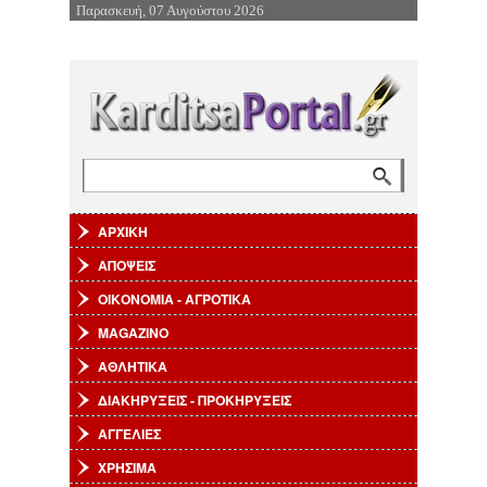
Παρασκευή, 07 Αυγούστου 2026
Επιστροφή στην Πλοήγηση
Αναζήτηση
Φόρμα αναζήτησης
ΑΡΧΙΚΗ
ΑΠΟΨΕΙΣ
ΟΙΚΟΝΟΜΙΑ - ΑΓΡΟΤΙΚΑ
MAGAZINO
ΑΘΛΗΤΙΚΑ
ΔΙΑΚΗΡΥΞΕΙΣ - ΠΡΟΚΗΡΥΞΕΙΣ
ΑΓΓΕΛΙΕΣ
ΧΡΗΣΙΜΑ