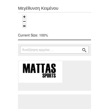
Μεγέθυνση Κειμένου
Current Size:
100%
Αναζήτηση
Φόρμα αναζήτησης