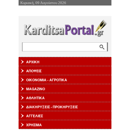
Κυριακή, 09 Αυγούστου 2026
Επιστροφή στην Πλοήγηση
Αναζήτηση
Φόρμα αναζήτησης
ΑΡΧΙΚΗ
ΑΠΟΨΕΙΣ
ΟΙΚΟΝΟΜΙΑ - ΑΓΡΟΤΙΚΑ
MAGAZINO
ΑΘΛΗΤΙΚΑ
ΔΙΑΚΗΡΥΞΕΙΣ - ΠΡΟΚΗΡΥΞΕΙΣ
ΑΓΓΕΛΙΕΣ
ΧΡΗΣΙΜΑ